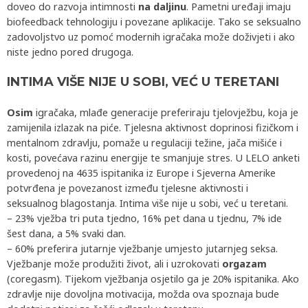
doveo do razvoja intimnosti
na daljinu
. Pametni uređaji imaju
biofeedback tehnologiju i povezane aplikacije. Tako se seksualno
zadovoljstvo uz pomoć modernih igračaka može doživjeti i ako
niste jedno pored drugoga.
INTIMA VIŠE NIJE U SOBI, VEĆ U TERETANI
Osim
igračaka, mlađe generacije preferiraju tjelovježbu, koja je
zamijenila izlazak na piće. Tjelesna aktivnost doprinosi fizičkom i
mentalnom zdravlju, pomaže u regulaciji težine, jača mišiće i
kosti, povećava razinu energije te smanjuje stres. U LELO anketi
provedenoj na 4635 ispitanika iz Europe i Sjeverna Amerike
potvrđena je povezanost između tjelesne aktivnosti i
seksualnog blagostanja. Intima više nije u sobi, već u teretani.
– 23% vježba tri puta tjedno, 16% pet dana u tjednu, 7% ide
šest dana, a 5% svaki dan.
– 60% preferira jutarnje vježbanje umjesto jutarnjeg seksa.
Vježbanje može produžiti život, ali i uzrokovati
orgazam
(coregasm). Tijekom vježbanja osjetilo ga je 20% ispitanika. Ako
zdravlje nije dovoljna motivacija, možda ova spoznaja bude