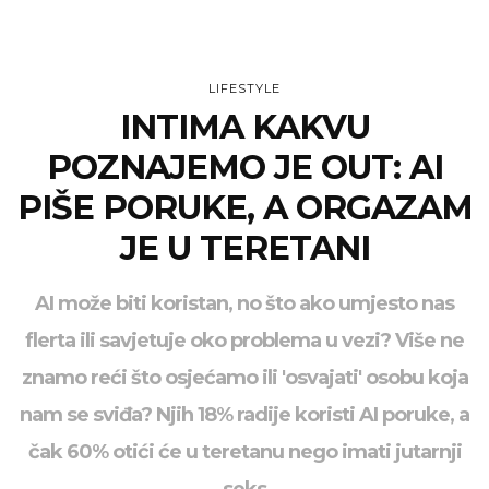
LIFESTYLE
INTIMA KAKVU
POZNAJEMO JE OUT: AI
PIŠE PORUKE, A ORGAZAM
JE U TERETANI
AI može biti koristan, no što ako umjesto nas
flerta ili savjetuje oko problema u vezi? Više ne
znamo reći što osjećamo ili 'osvajati' osobu koja
nam se sviđa? Njih 18% radije koristi AI poruke, a
čak 60% otići će u teretanu nego imati jutarnji