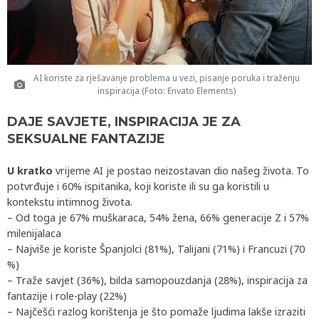
AI koriste za rješavanje problema u vezi, pisanje poruka i traženju
inspiracija (Foto: Envato Elements)
DAJE SAVJETE, INSPIRACIJA JE ZA
SEKSUALNE FANTAZIJE
U kratko
vrijeme AI je postao neizostavan dio našeg života. To
potvrđuje i 60% ispitanika, koji koriste ili su ga koristili u
kontekstu intimnog života.
– Od toga je 67% muškaraca, 54% žena, 66% generacije Z i 57%
milenijalaca
– Najviše je koriste Španjolci (81%), Talijani (71%) i Francuzi (70
%)
– Traže savjet (36%), bilda samopouzdanja (28%), inspiracija za
fantazije i role-play (22%)
– Najčešći razlog korištenja je što pomaže ljudima lakše izraziti