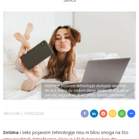
seks
Intima je pojavom tehnologije doživjela upgrade.
No je li dobro da tijekom flerta osoba ne piše svoje
poruke, nego ih slaže AI? (Foto: Envato Elements)
BlissTalk
10/02/2026
Intima
i seks pojavom tehnologije nisu ni blizu onoga na što