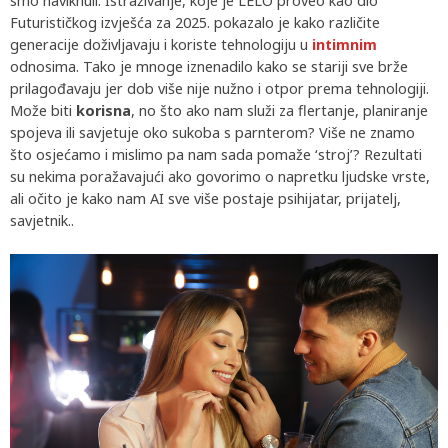
smo naviknuli. Istraživanje, koje je LELO proveo kao dio
Futurističkog izvješća za 2025. pokazalo je kako različite
generacije doživljavaju i koriste tehnologiju u
intimnim
odnosima. Tako je mnoge iznenadilo kako se stariji sve brže
prilagođavaju jer dob više nije nužno i otpor prema tehnologiji.
Može biti
korisna
, no što ako nam služi za flertanje, planiranje
spojeva ili savjetuje oko sukoba s parnterom? Više ne znamo
što osjećamo i mislimo pa nam sada pomaže ‘stroj’? Rezultati
su nekima poražavajući ako govorimo o napretku ljudske vrste,
ali očito je kako nam AI sve više postaje psihijatar, prijatelj,
savjetnik..