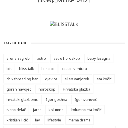
[mc4wp_form id="2413"]
TAG CLOUD
arena zagreb
astro
astro horoskop
baby lasagna
bik
bliss talk
blizanci
cassie ventura
chix threading bar
djevica
ellen vanjorek
eta kočić
goran navojec
horoskop
Hrvatska glazba
hrvatski glazbenici
Igor geržina
Igor ivanović
ivana delač
jarac
kolumna
kolumna eta kočić
kristijan iličić
lav
lifestyle
mama drama