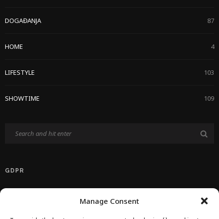
DOGAĐANJA
87
HOME
4
LIFESTYLE
103
SHOWTIME
109
GDPR
Politika Privatnosti EU
Manage Consent
Politika O Kolačićima