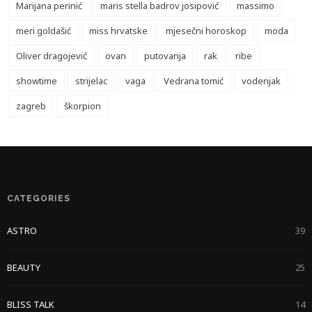
Marijana perinić
maris stella badrov josipović
massimo
meri goldašić
miss hrvatske
mjesečni horoskop
moda
Oliver dragojević
ovan
putovanja
rak
ribe
showtime
strijelac
vaga
Vedrana tomić
vodenjak
zagreb
škorpion
CATEGORIES
ASTRO
39
BEAUTY
25
BLISS TALK
14