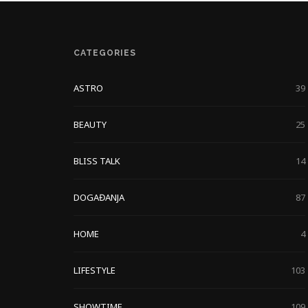
CATEGORIES
ASTRO
39
BEAUTY
25
BLISS TALK
14
DOGAĐANJA
87
HOME
4
LIFESTYLE
103
SHOWTIME
109