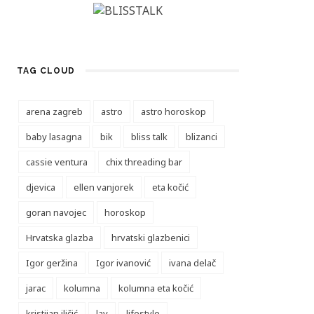
TAG CLOUD
arena zagreb
astro
astro horoskop
baby lasagna
bik
bliss talk
blizanci
cassie ventura
chix threading bar
djevica
ellen vanjorek
eta kočić
goran navojec
horoskop
Hrvatska glazba
hrvatski glazbenici
Igor geržina
Igor ivanović
ivana delač
jarac
kolumna
kolumna eta kočić
kristijan iličić
lav
lifestyle