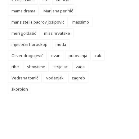
mama drama
Marijana perinić
maris stella badrov josipović
massimo
meri goldašić
miss hrvatske
mjesečni horoskop
moda
Oliver dragojević
ovan
putovanja
rak
ribe
showtime
strijelac
vaga
Vedrana tomić
vodenjak
zagreb
škorpion