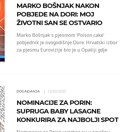
MARKO BOŠNJAK NAKON
POBJEDE NA DORI: MOJ
ŽIVOTNI SAN SE OSTVARIO
Marko Bošnjak s pjesmom ‘Poison cake’
pobjednik je ovogodišnje Dore. Hrvatski izbor
za pjesmu Eurovizije bio je u Opatiji gdje
12/02/2025
DOGAĐANJA
NOMINACIJE ZA PORIN:
SUPRUGA BABY LASAGNE
KONKURIRA ZA NAJBOLJI SPOT
Nominacije za Porin uvertira su u završnu