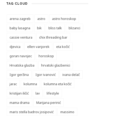
TAG CLOUD
arena zagreb
astro
astro horoskop
baby lasagna
bik
bliss talk
blizanci
cassie ventura
chix threading bar
djevica
ellen vanjorek
eta kočić
goran navojec
horoskop
Hrvatska glazba
hrvatski glazbenici
Igor geržina
Igor ivanović
ivana delač
jarac
kolumna
kolumna eta kočić
kristijan iličić
lav
lifestyle
mama drama
Marijana perinić
maris stella badrov josipović
massimo