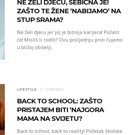
NE ŽELI DJECU, SEBIČNA JE!
ZAŠTO TE ŽENE ‘NABIJAMO’ NA
STUP SRAMA?
Ne želi djecu jer joj je bitnija karijera! Požalit
će! Misliš li roditi? Ovu posljednju prvo čujemo
u bližoj obitelji,
12/09/2025
LIFESTYLE
BACK TO SCHOOL: ZAŠTO
PRISTAJEM BITI ‘NAJGORA
MAMA NA SVIJETU?
Back to school, back to reality! Početak školske