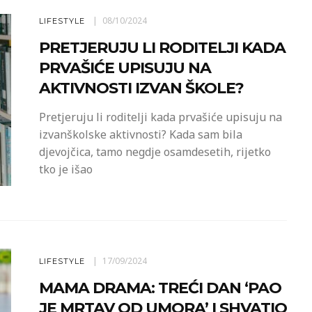
08/10/2024
LIFESTYLE
PRETJERUJU LI RODITELJI KADA
PRVAŠIĆE UPISUJU NA
AKTIVNOSTI IZVAN ŠKOLE?
Pretjeruju li roditelji kada prvašiće upisuju na
izvanškolske aktivnosti? Kada sam bila
djevojčica, tamo negdje osamdesetih, rijetko
tko je išao
17/09/2024
LIFESTYLE
MAMA DRAMA: TREĆI DAN ‘PAO
JE MRTAV OD UMORA’ I SHVATIO