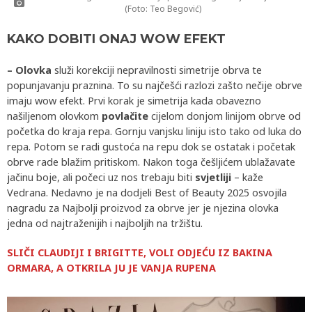
(Foto: Teo Begović)
KAKO DOBITI ONAJ WOW EFEKT
– Olovka
služi korekciji nepravilnosti simetrije obrva te
popunjavanju praznina. To su najčešći razlozi zašto nečije obrve
imaju wow efekt. Prvi korak je simetrija kada obavezno
našiljenom olovkom
povlačite
cijelom donjom linijom obrve od
početka do kraja repa. Gornju vanjsku liniju isto tako od luka do
repa. Potom se radi gustoća na repu dok se ostatak i početak
obrve rade blažim pritiskom. Nakon toga češljićem ublažavate
jačinu boje, ali počeci uz nos trebaju biti
svjetliji
– kaže
Vedrana. Nedavno je na dodjeli Best of Beauty 2025 osvojila
nagradu za Najbolji proizvod za obrve jer je njezina olovka
jedna od najtraženijih i najboljih na tržištu.
SLIČI CLAUDIJI I BRIGITTE, VOLI ODJEĆU IZ BAKINA
ORMARA, A OTKRILA JU JE VANJA RUPENA