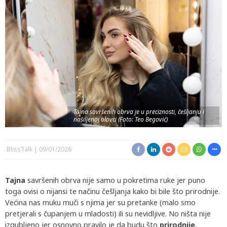
Tajna savršenih obrva je u preciznosti, češljanju i
našiljenoj olovci (Foto: Teo Begović)
BlissTalk
09/01/2026
Tajna
savršenih obrva nije samo u pokretima ruke jer puno
toga ovisi o nijansi te načinu češljanja kako bi bile što prirodnije.
Većina nas muku muči s njima jer su pretanke (malo smo
pretjerali s čupanjem u mladosti) ili su nevidljive. No ništa nije
izgubljeno jer osnovno pravilo je da budu što
prirodnije
.