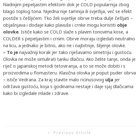
hladnijim pepeljastim efektom dok je COLD popularnija zbog
blago toplog tona. Nijedna nije tamnija ili svjetlija, već se efekt
postiže s češljićem. Tko želi svjetlije obrve treba dulje češljati –
objašnjava i dodaje kako plavuše i crnke mogu koristiti
obje
olovke
. Ističe kako se COLD slaže s plavim tonovima kose, a
COLDER s pepeljastim i crnim. Obrve moraju izgledati neutralno
na licu, a jednako je bitno, ako ne i najbitnije, šiljenje olovke.
– To je
najvažniji korak jer tako riješavamo simetriju i gustoću.
Olovka ne može simulirati tanku dlačicu. Ako želite tanje, onda je
riječ o japanskoj metodi tetoviranja, a to se može dobiti i s
proizvodima u flomasteru. Klasična olovka je poput puder obrva
– ističe Vedrana. Za kraj stavite malo ricinusovog
ulja
jer
održava gustoću, koja s godinama nestaje i daje sjaj dlačicama
kako bi izgledale mlade i zdrave.
Previous Article