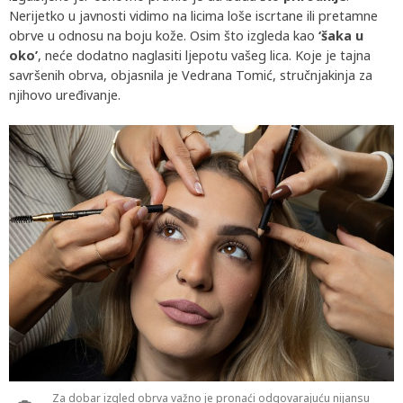
Nerijetko u javnosti vidimo na licima loše iscrtane ili pretamne
obrve u odnosu na boju kože. Osim što izgleda kao
‘šaka u
oko’
, neće dodatno naglasiti ljepotu vašeg lica. Koje je tajna
savršenih obrva, objasnila je Vedrana Tomić, stručnjakinja za
njihovo uređivanje.
Za dobar izgled obrva važno je pronaći odgovarajuću nijansu