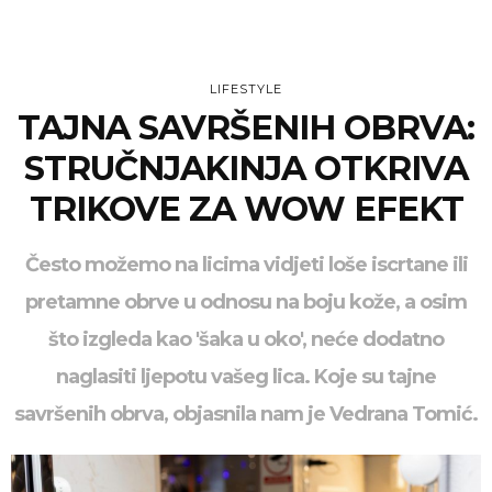
LIFESTYLE
TAJNA SAVRŠENIH OBRVA:
STRUČNJAKINJA OTKRIVA
TRIKOVE ZA WOW EFEKT
Često možemo na licima vidjeti loše iscrtane ili
pretamne obrve u odnosu na boju kože, a osim
što izgleda kao 'šaka u oko', neće dodatno
naglasiti ljepotu vašeg lica. Koje su tajne
savršenih obrva, objasnila nam je Vedrana Tomić.