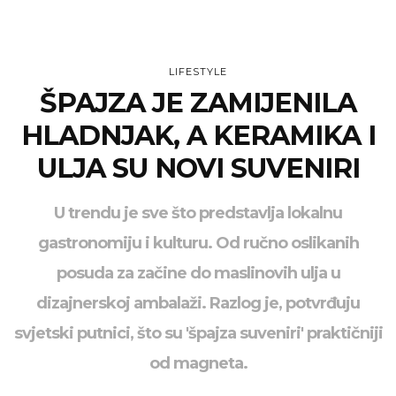
LIFESTYLE
ŠPAJZA JE ZAMIJENILA
HLADNJAK, A KERAMIKA I
ULJA SU NOVI SUVENIRI
U trendu je sve što predstavlja lokalnu
gastronomiju i kulturu. Od ručno oslikanih
posuda za začine do maslinovih ulja u
dizajnerskoj ambalaži. Razlog je, potvrđuju
svjetski putnici, što su 'špajza suveniri' praktičniji
od magneta.