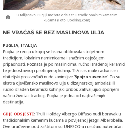
U talijanskoj Pugliji možete odsjesti u tradicionalnim kamenim
kućama (Foto: Booking.com)
NE VRAĆAŠ SE BEZ MASLINOVA ULJA
PUGLIA, ITALIJA
Puglia je regija u kojoj se hrana oblikovala stoljetnom
tradicijom, lokalnim namirnicama i snažnim osjećajem
pripadnosti. Poznata je po maslinicima, ručno izrađenoj keramici
te jednostavnoj i profinjenoj kuhinji. Tržnice, male radionice i
obiteljski proizvođači nude zanimljive
‘špajza suvenire
‘. To su
ekstra djevičansko maslinovo ulje u dizajnerskoj ambalaži ili
ručno izrađen keramički kuhinjski pribor. Zahvaljujući sporijem
načinu života i tradiciji, Puglia je jedna od najtraženijih
destinacija.
GDJE ODSJESTI
: Trulli Holiday Albergo Diffuso nudi boravak u
tradicionalnim kamenim kućama u povijesnoj jezgri Alberobella.
Ove građevine pod zaštitom su UNESCO-a i pružaju autentičan