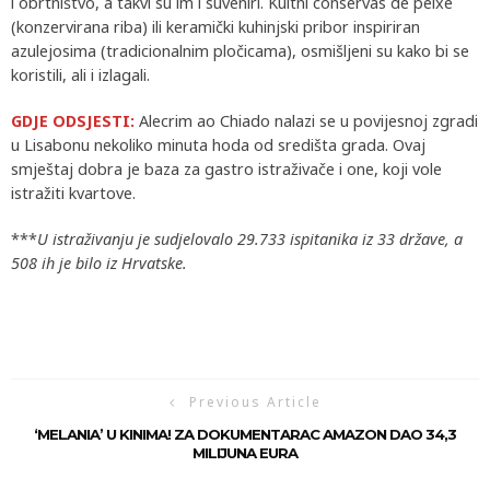
i obrtništvo, a takvi su im i suveniri. Kultni conservas de peixe
(konzervirana riba) ili keramički kuhinjski pribor inspiriran
azulejosima (tradicionalnim pločicama), osmišljeni su kako bi se
koristili, ali i izlagali.
GDJE ODSJESTI:
Alecrim ao Chiado nalazi se u povijesnoj zgradi
u Lisabonu nekoliko minuta hoda od središta grada. Ovaj
smještaj dobra je baza za gastro istraživače i one, koji vole
istražiti kvartove.
***
U istraživanju je sudjelovalo 29.733 ispitanika iz 33 države, a
508 ih je bilo iz Hrvatske.
Previous Article
‘MELANIA’ U KINIMA! ZA DOKUMENTARAC AMAZON DAO 34,3
MILIJUNA EURA