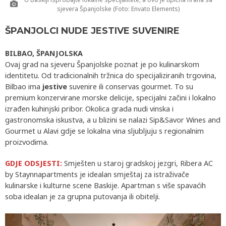
sjevera Španjolske (Foto: Envato Elements)
ŠPANJOLCI NUDE JESTIVE SUVENIRE
BILBAO, ŠPANJOLSKA
Ovaj grad na sjeveru Španjolske poznat je po kulinarskom
identitetu. Od tradicionalnih tržnica do specijaliziranih trgovina,
Bilbao ima
jestive
suvenire ili conservas gourmet. To su
premium konzervirane morske delicije, specijalni začini i lokalno
izrađen kuhinjski pribor. Okolica grada nudi vinska i
gastronomska iskustva, a u blizini se nalazi Sip&Savor Wines and
Gourmet u Alavi gdje se lokalna vina sljubljuju s regionalnim
proizvodima.
GDJE ODSJESTI
:
Smješten u staroj gradskoj jezgri, Ribera AC
by Staynnapartments je idealan smještaj za istraživače
kulinarske i kulturne scene Baskije. Apartman s više spavaćih
soba idealan je za grupna putovanja ili obitelji.