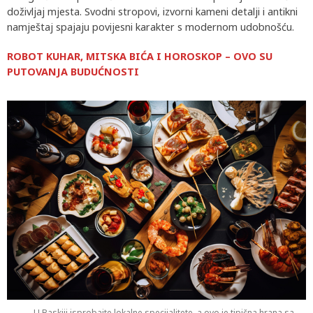
doživljaj mjesta. Svodni stropovi, izvorni kameni detalji i antikni
namještaj spajaju povijesni karakter s modernom udobnošću.
ROBOT KUHAR, MITSKA BIĆA I HOROSKOP – OVO SU
PUTOVANJA BUDUĆNOSTI
U Baskiji isprobajte lokalne specijalitete, a ovo je tipična hrana sa