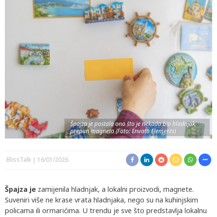
Špajza je postala ono što je nekada bio hladnjak
prepun magneta (Foto: Envato Elements)
BlissTalk
16/01/2026
Špajza je
zamijenila hladnjak, a lokalni proizvodi, magnete.
Suveniri više ne krase vrata hladnjaka, nego su na kuhinjskim
policama ili ormarićima. U trendu je sve što predstavlja lokalnu