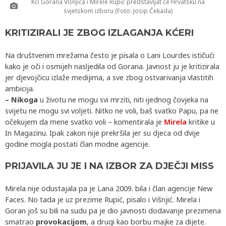
Kći Gorana Višnjića i Mirele Rupić predstavljat će Hrvatsku na
svjetskom izboru (Foto: Josip Čekada)
KRITIZIRALI JE ZBOG IZLAGANJA KĆERI
Na društvenim mrežama često je pisala o Lani Lourdes ističući
kako je oči i osmijeh nasljedila od Gorana. Javnost ju je kritizirala
jer djevojčicu izlaže medijima, a sve zbog ostvarivanja vlastitih
ambicija.
– Nikoga
u životu ne mogu svi mrziti, niti ijednog čovjeka na
svijetu ne mogu svi voljeti. Nitko ne voli, baš svatko Papu, pa ne
očekujem da mene svatko voli – komentirala je
Mirela
kritike u
In Magazinu. Ipak zakon nije prekršila jer su djeca od dvije
godine mogla postati član modne agencije.
PRIJAVILA JU JE I NA IZBOR ZA DJEČJI MISS
Mirela nije odustajala pa je Lana 2009. bila i član agencije New
Faces. No tada je uz prezime Rupić, pisalo i Višnjić. Mirela i
Goran još su bili na sudu pa je dio javnosti dodavanje prezimena
smatrao
provokacijom
, a drugi kao borbu majke za dijete.