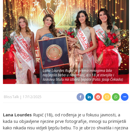
Lana Lourdes Rupić je prema mnogima bila
najljepša beba u Hrvatskoj, a s 18 je osvojila i
laskavu titulu na izboru ljepote (Foto: Josip Čekada)
BlissTalk
17/12/2025
Lana Lourdes
Rupić (18), od rođenja je u fokusu javnosti, a
kada su objavljene njezine prve fotografije, mnogi su primijetili
kako nikada nisu vidjeli ljepšu bebu. To je ubrzo shvatila i njezina