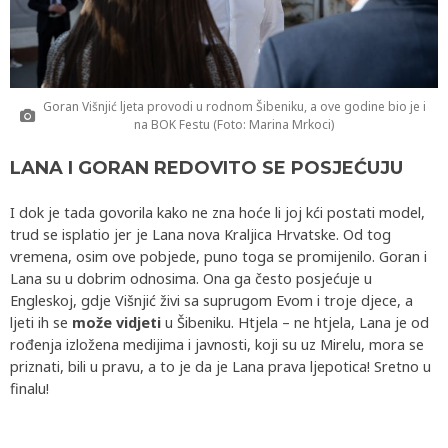
Goran Višnjić ljeta provodi u rodnom Šibeniku, a ove godine bio je i
na BOK Festu (Foto: Marina Mrkoci)
LANA I GORAN REDOVITO SE POSJEĆUJU
I dok je tada govorila kako ne zna hoće li joj kći postati model,
trud se isplatio jer je Lana nova Kraljica Hrvatske. Od tog
vremena, osim ove pobjede, puno toga se promijenilo. Goran i
Lana su u dobrim odnosima. Ona ga često posjećuje u
Engleskoj, gdje Višnjić živi sa suprugom Evom i troje djece, a
ljeti ih se
može vidjeti
u Šibeniku. Htjela – ne htjela, Lana je od
rođenja izložena medijima i javnosti, koji su uz Mirelu, mora se
priznati, bili u pravu, a to je da je Lana prava ljepotica! Sretno u
finalu!