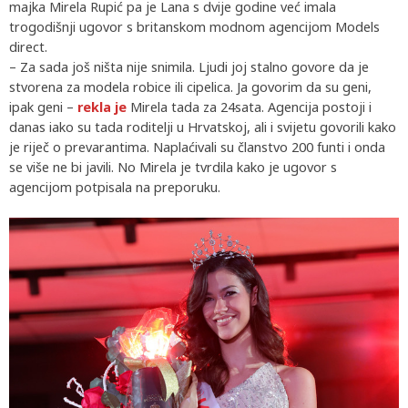
majka Mirela Rupić pa je Lana s dvije godine već imala
trogodišnji ugovor s britanskom modnom agencijom Models
direct.
– Za sada još ništa nije snimila. Ljudi joj stalno govore da je
stvorena za modela robice ili cipelica. Ja govorim da su geni,
ipak geni –
rekla je
Mirela tada za 24sata. Agencija postoji i
danas iako su tada roditelji u Hrvatskoj, ali i svijetu govorili kako
je riječ o prevarantima. Naplaćivali su članstvo 200 funti i onda
se više ne bi javili. No Mirela je tvrdila kako je ugovor s
agencijom potpisala na preporuku.