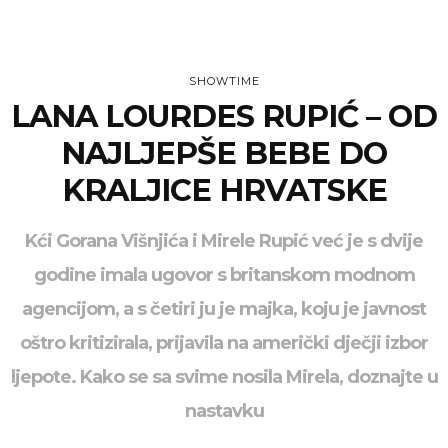
SHOWTIME
LANA LOURDES RUPIĆ – OD
NAJLJEPŠE BEBE DO
KRALJICE HRVATSKE
Kći Gorana Višnjića i Mirele Rupić već je s dvije
godine imala ugovor s britanskom modnom
agencijom, a s četiri ju je majka, koju je javnost
oštro kritizirala, prijavila na američki dječji izbor
ljepote. Kako se sa svime nosila Mirela, doznajte u
nastavku