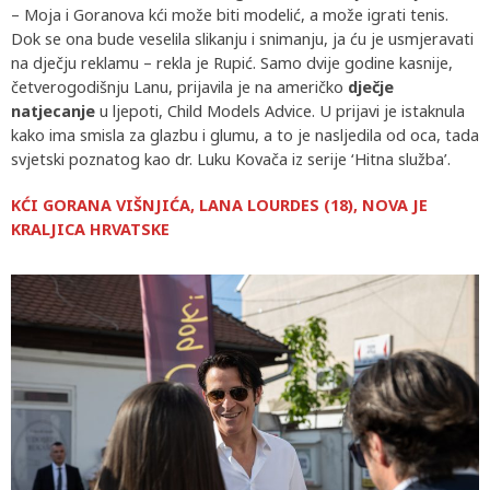
– Moja i Goranova kći može biti modelić, a može igrati tenis.
Dok se ona bude veselila slikanju i snimanju, ja ću je usmjeravati
na dječju reklamu – rekla je Rupić. Samo dvije godine kasnije,
četverogodišnju Lanu, prijavila je na američko
dječje
natjecanje
u ljepoti, Child Models Advice. U prijavi je istaknula
kako ima smisla za glazbu i glumu, a to je nasljedila od oca, tada
svjetski poznatog kao dr. Luku Kovača iz serije ‘Hitna služba’.
KĆI GORANA VIŠNJIĆA, LANA LOURDES (18), NOVA JE
KRALJICA HRVATSKE