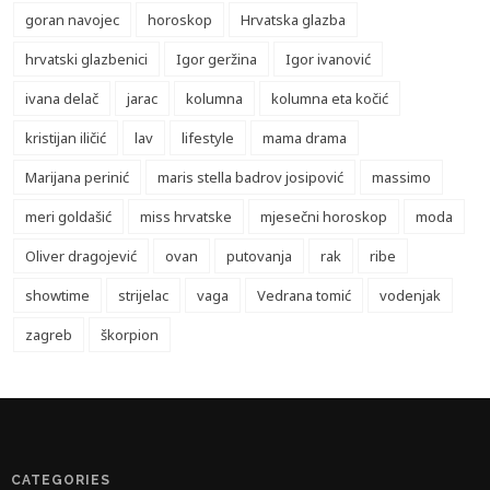
goran navojec
horoskop
Hrvatska glazba
hrvatski glazbenici
Igor geržina
Igor ivanović
ivana delač
jarac
kolumna
kolumna eta kočić
kristijan iličić
lav
lifestyle
mama drama
Marijana perinić
maris stella badrov josipović
massimo
meri goldašić
miss hrvatske
mjesečni horoskop
moda
Oliver dragojević
ovan
putovanja
rak
ribe
showtime
strijelac
vaga
Vedrana tomić
vodenjak
zagreb
škorpion
CATEGORIES