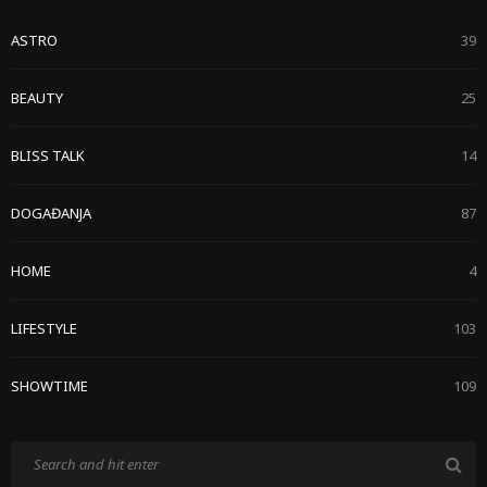
ASTRO
39
BEAUTY
25
BLISS TALK
14
DOGAĐANJA
87
HOME
4
LIFESTYLE
103
SHOWTIME
109