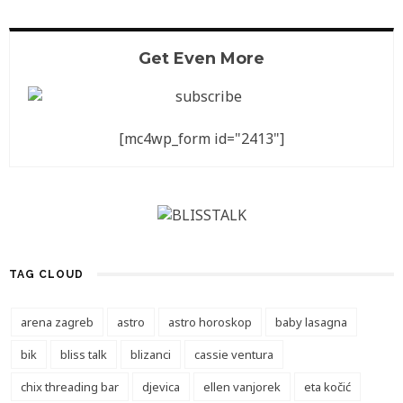
Get Even More
[mc4wp_form id="2413"]
TAG CLOUD
arena zagreb
astro
astro horoskop
baby lasagna
bik
bliss talk
blizanci
cassie ventura
chix threading bar
djevica
ellen vanjorek
eta kočić