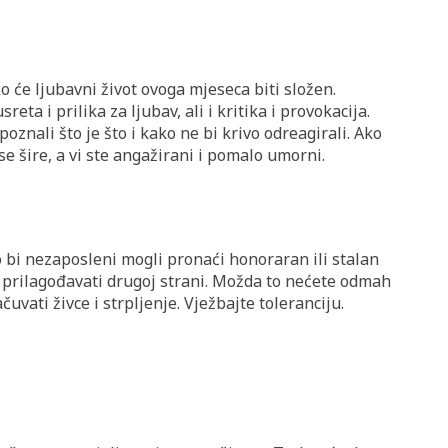
o će ljubavni život ovoga mjeseca biti složen.
eta i prilika za ljubav, ali i kritika i provokacija.
poznali što je što i kako ne bi krivo odreagirali. Ako
 se šire, a vi ste angažirani i pomalo umorni.
 bi nezaposleni mogli pronaći honoraran ili stalan
 prilagođavati drugoj strani. Možda to nećete odmah
ačuvati živce i strpljenje. Vježbajte toleranciju.