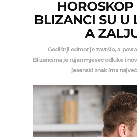
HOROSKOP Z
BLIZANCI SU U
A ZALJU
Godišnji odmor je završio, a 'povr
Blizancima je rujan mjesec odluke i novo
jesenski znak ima najveć