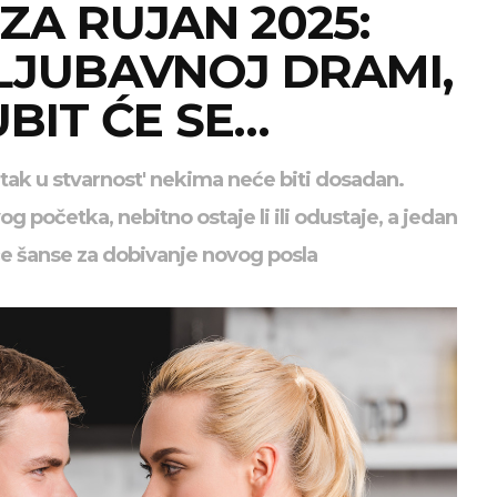
A RUJAN 2025:
 LJUBAVNOJ DRAMI,
BIT ĆE SE…
atak u stvarnost' nekima neće biti dosadan.
g početka, nebitno ostaje li ili odustaje, a jedan
e šanse za dobivanje novog posla