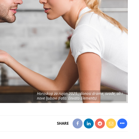
Horoskop za rujan 2025., donosi drame, svađe, ali i
nove ljubavi (Foto: Envato Elements)
SHARE