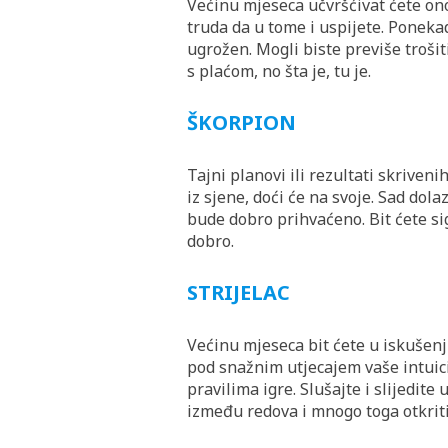
Većinu mjeseca učvršćivat ćete ono
truda da u tome i uspijete. Ponekad
ugrožen. Mogli biste previše trošiti
s plaćom, no šta je, tu je.
ŠKORPION
Tajni planovi ili rezultati skrivenih
iz sjene, doći će na svoje. Sad dola
bude dobro prihvaćeno. Bit ćete sigu
dobro.
STRIJELAC
Većinu mjeseca bit ćete u iskušenjim
pod snažnim utjecajem vaše intuicij
pravilima igre. Slušajte i slijedite
između redova i mnogo toga otkriti