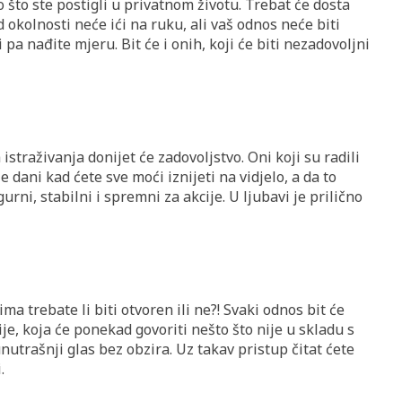
 što ste postigli u privatnom životu. Trebat će dosta
 okolnosti neće ići na ruku, ali vaš odnos neće biti
 pa nađite mjeru. Bit će i onih, koji će biti nezadovoljni
 istraživanja donijet će zadovoljstvo. Oni koji su radili
ze dani kad ćete sve moći iznijeti na vidjelo, a da to
rni, stabilni i spremni za akcije. U ljubavi je prilično
a trebate li biti otvoren ili ne?! Svaki odnos bit će
e, koja će ponekad govoriti nešto što nije u skladu s
 unutrašnji glas bez obzira. Uz takav pristup čitat ćete
.