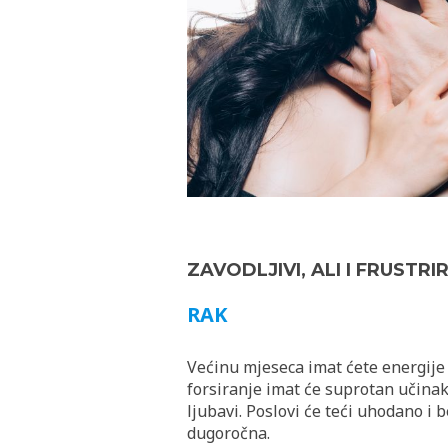
ZAVODLJIVI, ALI I FRUSTRI
RAK
Većinu mjeseca imat ćete energije z
forsiranje imat će suprotan učinak. 
ljubavi. Poslovi će teći uhodano i 
dugoročna.