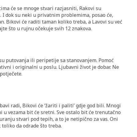
cima će se mnoge stvari razjasniti, Rakovi su
u. I dok su neki u privatnim problemima, posao će,
n. Bikovi će raditi taman koliko treba, a Lavovi su već
jte što u rujnu očekuje svih 12 znakova.
su putovanja ili peripetije sa stanovanjem. Pomoć
ativni i originalni u poslu. Ljubavni život je dobar. Ne
 potječete.
avi radi, Bikovi će ‘žariti i paliti’ gdje god bili. Mnogi
i u vezama bit će sretni. Sve ostalo bit će trenutačno
uranju stvari pod tepih, a to je netipično za vas. Oni
 toliko da odrade što treba.