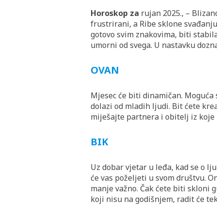
Horoskop za
rujan 2025., – Blizan
frustrirani, a Ribe sklone svađanj
gotovo svim znakovima, biti stabila
umorni od svega. U nastavku dozna
OVAN
Mjesec će biti dinamičan. Moguća 
dolazi od mladih ljudi. Bit ćete kre
miješajte partnera i obitelj iz koje
BIK
Uz dobar vjetar u leđa, kad se o ljub
će vas poželjeti u svom društvu. On
manje važno. Čak ćete biti skloni g
koji nisu na godišnjem, radit će tek