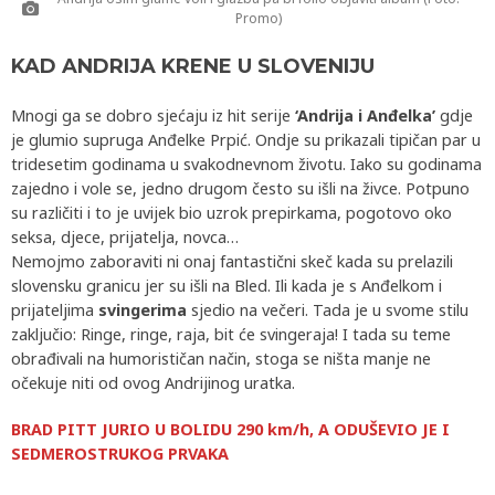
Promo)
KAD ANDRIJA KRENE U SLOVENIJU
Mnogi ga se dobro sjećaju iz hit serije
‘Andrija i Anđelka’
gdje
je glumio supruga Anđelke Prpić. Ondje su prikazali tipičan par u
tridesetim godinama u svakodnevnom životu. Iako su godinama
zajedno i vole se, jedno drugom često su išli na živce. Potpuno
su različiti i to je uvijek bio uzrok prepirkama, pogotovo oko
seksa, djece, prijatelja, novca…
Nemojmo zaboraviti ni onaj fantastični skeč kada su prelazili
slovensku granicu jer su išli na Bled. Ili kada je s Anđelkom i
prijateljima
svingerima
sjedio na večeri. Tada je u svome stilu
zaključio: Ringe, ringe, raja, bit će svingeraja! I tada su teme
obrađivali na humorističan način, stoga se ništa manje ne
očekuje niti od ovog Andrijinog uratka.
BRAD PITT JURIO U BOLIDU 290 km/h, A ODUŠEVIO JE I
SEDMEROSTRUKOG PRVAKA