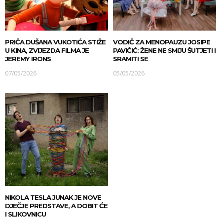
PRIČA DUŠANA VUKOTIĆA STIŽE
VODIČ ZA MENOPAUZU JOSIPE
U KINA, ZVIJEZDA FILMA JE
PAVIČIĆ: ŽENE NE SMIJU ŠUTJETI I
JEREMY IRONS
SRAMITI SE
07/05/2026
05/05/2026
NIKOLA TESLA JUNAK JE NOVE
DJEČJE PREDSTAVE, A DOBIT ĆE
I SLIKOVNICU