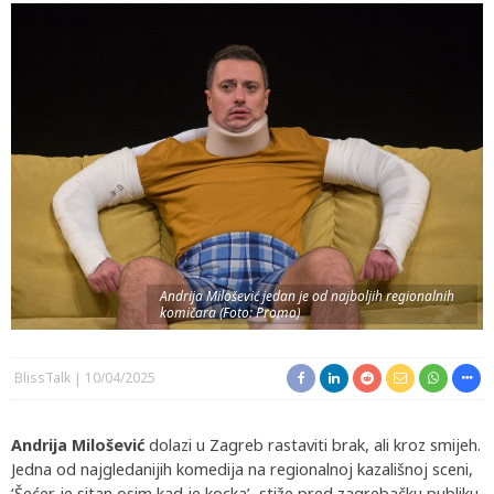
Andrija Milošević jedan je od najboljih regionalnih
komičara (Foto: Promo)
BlissTalk
10/04/2025
Andrija Milošević
dolazi u Zagreb rastaviti brak, ali kroz smijeh.
Jedna od najgledanijih komedija na regionalnoj kazališnoj sceni,
‘Šećer je sitan osim kad je kocka’, stiže pred zagrebačku publiku