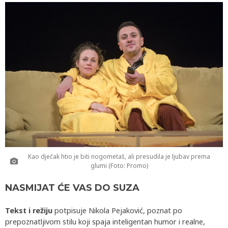
Kao dječak htio je biti nogometaš, ali presudila je ljubav prema
glumi (Foto: Promo)
NASMIJAT ĆE VAS DO SUZA
Tekst i režiju
potpisuje Nikola Pejaković, poznat po
prepoznatljivom stilu koji spaja inteligentan humor i realne,