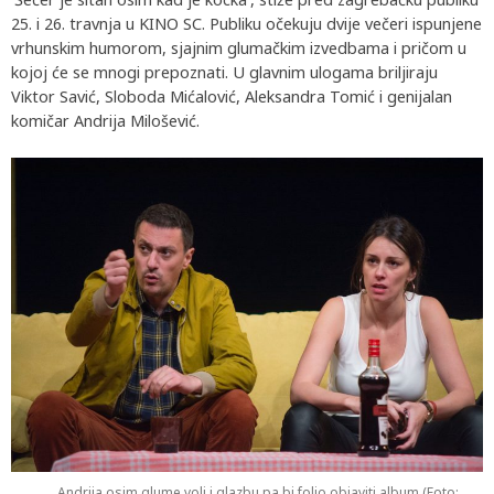
25. i 26. travnja u KINO SC. Publiku očekuju dvije večeri ispunjene
vrhunskim humorom, sjajnim glumačkim izvedbama i pričom u
kojoj će se mnogi prepoznati. U glavnim ulogama briljiraju
Viktor Savić, Sloboda Mićalović, Aleksandra Tomić i genijalan
komičar Andrija Milošević.
Andrija osim glume voli i glazbu pa bi folio objaviti album (Foto: