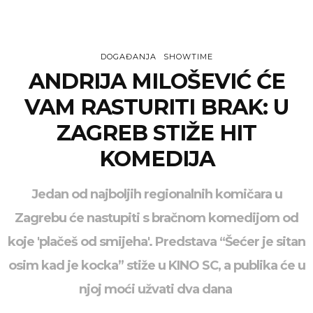
DOGAĐANJA
SHOWTIME
ANDRIJA MILOŠEVIĆ ĆE
VAM RASTURITI BRAK: U
ZAGREB STIŽE HIT
KOMEDIJA
Jedan od najboljih regionalnih komičara u
Zagrebu će nastupiti s bračnom komedijom od
koje 'plačeš od smijeha'. Predstava “Šećer je sitan
osim kad je kocka” stiže u KINO SC, a publika će u
njoj moći užvati dva dana