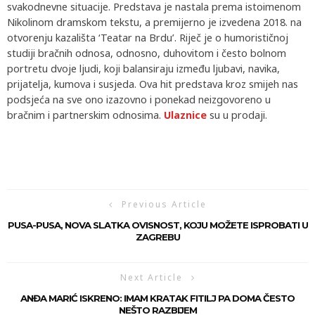
svakodnevne situacije. Predstava je nastala prema istoimenom
Nikolinom dramskom tekstu, a premijerno je izvedena 2018. na
otvorenju kazališta ‘Teatar na Brdu’. Riječ je o humorističnoj
studiji bračnih odnosa, odnosno, duhovitom i često bolnom
portretu dvoje ljudi, koji balansiraju između ljubavi, navika,
prijatelja, kumova i susjeda. Ova hit predstava kroz smijeh nas
podsjeća na sve ono izazovno i ponekad neizgovoreno u
bračnim i partnerskim odnosima.
Ulaznice
su u prodaji.
Previous Article
PUSA-PUSA, NOVA SLATKA OVISNOST, KOJU MOŽETE ISPROBATI U
ZAGREBU
Next Article
ANĐA MARIĆ ISKRENO: IMAM KRATAK FITILJ PA DOMA ČESTO
NEŠTO RAZBIJEM