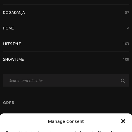
DOGAĐANJA
87
HOME
4
LIFESTYLE
103
SHOWTIME
109
GDPR
Politika Privatnosti EU
Manage Consent
Politika O Kolačićima