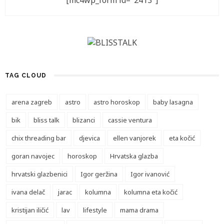
[mc4wp_form id="2413"]
TAG CLOUD
arena zagreb
astro
astro horoskop
baby lasagna
bik
bliss talk
blizanci
cassie ventura
chix threading bar
djevica
ellen vanjorek
eta kočić
goran navojec
horoskop
Hrvatska glazba
hrvatski glazbenici
Igor geržina
Igor ivanović
ivana delač
jarac
kolumna
kolumna eta kočić
kristijan iličić
lav
lifestyle
mama drama