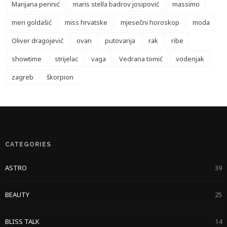
Marijana perinić
maris stella badrov josipović
massimo
meri goldašić
miss hrvatske
mjesečni horoskop
moda
Oliver dragojević
ovan
putovanja
rak
ribe
showtime
strijelac
vaga
Vedrana tomić
vodenjak
zagreb
škorpion
CATEGORIES
ASTRO
39
BEAUTY
25
BLISS TALK
14