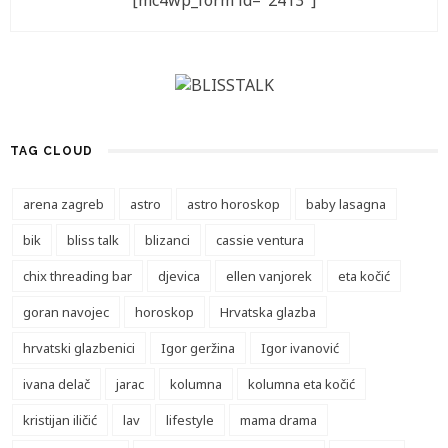
[mc4wp_form id="2413"]
TAG CLOUD
arena zagreb
astro
astro horoskop
baby lasagna
bik
bliss talk
blizanci
cassie ventura
chix threading bar
djevica
ellen vanjorek
eta kočić
goran navojec
horoskop
Hrvatska glazba
hrvatski glazbenici
Igor geržina
Igor ivanović
ivana delač
jarac
kolumna
kolumna eta kočić
kristijan iličić
lav
lifestyle
mama drama