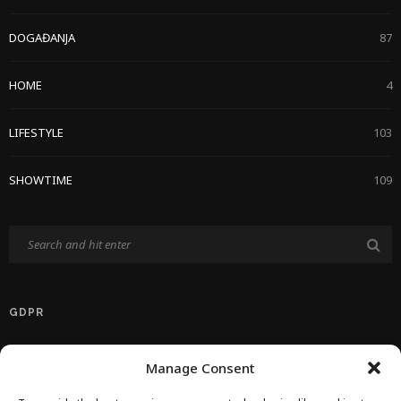
DOGAĐANJA
87
HOME
4
LIFESTYLE
103
SHOWTIME
109
GDPR
Politika Privatnosti EU
Manage Consent
Politika O Kolačićima