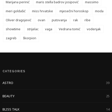
Marijana perinić
maris stella badrov josipović
massimo
meri goldašić
miss hrvatske
mjesečni horoskop
moda
Oliver dragojević
ovan
putovanja
rak
ribe
showtime
strijelac
vaga
Vedrana tomić
vodenjak
zagreb
škorpion
CATEGORIES
ASTRO
39
BEAUTY
25
BLISS TALK
14