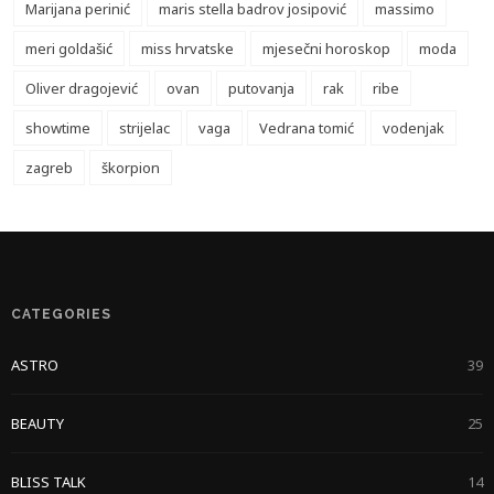
Marijana perinić
maris stella badrov josipović
massimo
meri goldašić
miss hrvatske
mjesečni horoskop
moda
Oliver dragojević
ovan
putovanja
rak
ribe
showtime
strijelac
vaga
Vedrana tomić
vodenjak
zagreb
škorpion
CATEGORIES
ASTRO
39
BEAUTY
25
BLISS TALK
14