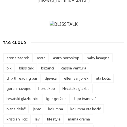
[mc4wp_form id="2413"]
TAG CLOUD
arena zagreb
astro
astro horoskop
baby lasagna
bik
bliss talk
blizanci
cassie ventura
chix threading bar
djevica
ellen vanjorek
eta kočić
goran navojec
horoskop
Hrvatska glazba
hrvatski glazbenici
Igor geržina
Igor ivanović
ivana delač
jarac
kolumna
kolumna eta kočić
kristijan iličić
lav
lifestyle
mama drama