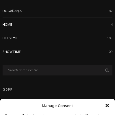
DOGAĐANJA
87
HOME
4
LIFESTYLE
103
SHOWTIME
109
GDPR
Politika Privatnosti EU
Manage Consent
Politika O Kolačićima