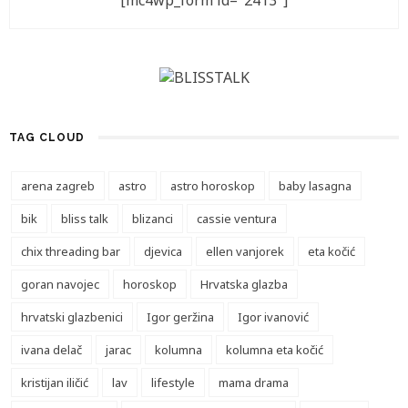
[mc4wp_form id="2413"]
TAG CLOUD
arena zagreb
astro
astro horoskop
baby lasagna
bik
bliss talk
blizanci
cassie ventura
chix threading bar
djevica
ellen vanjorek
eta kočić
goran navojec
horoskop
Hrvatska glazba
hrvatski glazbenici
Igor geržina
Igor ivanović
ivana delač
jarac
kolumna
kolumna eta kočić
kristijan iličić
lav
lifestyle
mama drama