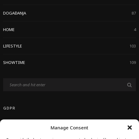
DOGAĐANJA
87
HOME
4
LIFESTYLE
103
SHOWTIME
109
GDPR
Politika Privatnosti EU
Manage Consent
Politika O Kolačićima