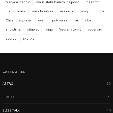
Marijana perinić
maris stella badrov josipović
massimo
meri goldašić
miss hrvatske
mjesečni horoskop
moda
Oliver dragojević
ovan
putovanja
rak
ribe
showtime
strijelac
vaga
Vedrana tomić
vodenjak
zagreb
škorpion
CATEGORIES
ASTRO
39
BEAUTY
25
BLISS TALK
14