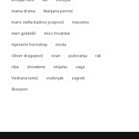
mama drama
Marijana perinić
maris stella badrov josipović
massimo
meri goldašić
miss hrvatske
mjesečni horoskop
moda
Oliver dragojević
ovan
putovanja
rak
ribe
showtime
strijelac
vaga
Vedrana tomić
vodenjak
zagreb
škorpion