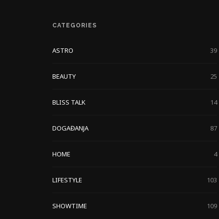
CATEGORIES
ASTRO
39
BEAUTY
25
BLISS TALK
14
DOGAĐANJA
87
HOME
4
LIFESTYLE
103
SHOWTIME
109