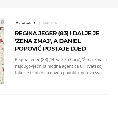
14/01/2026
DOGAĐANJA
REGINA JEGER (83) I DALJE JE
‘ŽENA ZMAJ’, A DANIEL
POPOVIĆ POSTAJE DJED
Regina Jeger (83) ,’Hrvatska Coco’, ‘Žena-zmaj’ i
najdugovječnija modna agentica u Hrvatskoj.
Iako se iz biznisa davno povukla, gotovo sve