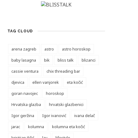
TAG CLOUD
arena zagreb
astro
astro horoskop
baby lasagna
bik
bliss talk
blizanci
cassie ventura
chix threading bar
djevica
ellen vanjorek
eta kočić
goran navojec
horoskop
Hrvatska glazba
hrvatski glazbenici
Igor geržina
Igor ivanović
ivana delač
jarac
kolumna
kolumna eta kočić
kristijan iličić
lav
lifestyle