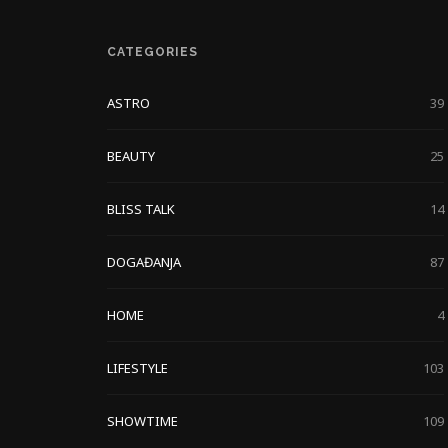
CATEGORIES
ASTRO
39
BEAUTY
25
BLISS TALK
14
DOGAĐANJA
87
HOME
4
LIFESTYLE
103
SHOWTIME
109