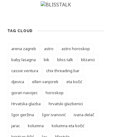
TAG CLOUD
arena zagreb
astro
astro horoskop
baby lasagna
bik
bliss talk
blizanci
cassie ventura
chix threading bar
djevica
ellen vanjorek
eta kočić
goran navojec
horoskop
Hrvatska glazba
hrvatski glazbenici
Igor geržina
Igor ivanović
ivana delač
jarac
kolumna
kolumna eta kočić
kristijan iličić
lav
lifestyle