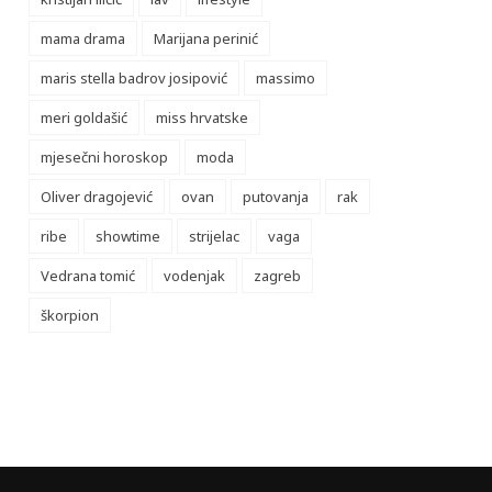
mama drama
Marijana perinić
maris stella badrov josipović
massimo
meri goldašić
miss hrvatske
mjesečni horoskop
moda
Oliver dragojević
ovan
putovanja
rak
ribe
showtime
strijelac
vaga
Vedrana tomić
vodenjak
zagreb
škorpion