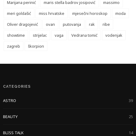
Marijana perinić
maris stella badrov josipović
massimo
meri goldašić
miss hrvatske
mjesečni horoskop
moda
Oliver dragojević
ovan
putovanja
rak
ribe
showtime
strijelac
vaga
Vedrana tomić
vodenjak
zagreb
škorpion
CATEGORIES
ASTRO
39
BEAUTY
25
BLISS TALK
14