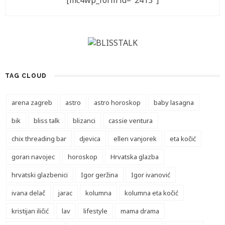
[mc4wp_form id="2413"]
TAG CLOUD
arena zagreb
astro
astro horoskop
baby lasagna
bik
bliss talk
blizanci
cassie ventura
chix threading bar
djevica
ellen vanjorek
eta kočić
goran navojec
horoskop
Hrvatska glazba
hrvatski glazbenici
Igor geržina
Igor ivanović
ivana delač
jarac
kolumna
kolumna eta kočić
kristijan iličić
lav
lifestyle
mama drama