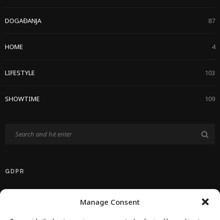
DOGAĐANJA
87
HOME
4
LIFESTYLE
103
SHOWTIME
109
GDPR
Politika Privatnosti EU
Manage Consent
Politika O Kolačićima