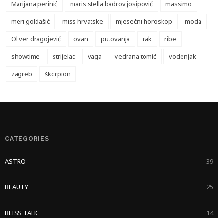
Marijana perinić
maris stella badrov josipović
massimo
meri goldašić
miss hrvatske
mjesečni horoskop
moda
Oliver dragojević
ovan
putovanja
rak
ribe
showtime
strijelac
vaga
Vedrana tomić
vodenjak
zagreb
škorpion
CATEGORIES
ASTRO
39
BEAUTY
25
BLISS TALK
14