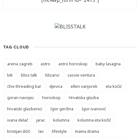
[mc4wp_form id="2413"]
TAG CLOUD
arena zagreb
astro
astro horoskop
baby lasagna
bik
bliss talk
blizanci
cassie ventura
chix threading bar
djevica
ellen vanjorek
eta kočić
goran navojec
horoskop
Hrvatska glazba
hrvatski glazbenici
Igor geržina
Igor ivanović
ivana delač
jarac
kolumna
kolumna eta kočić
kristijan iličić
lav
lifestyle
mama drama