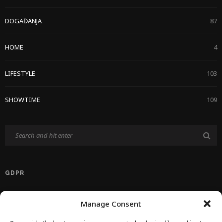
DOGAĐANJA
87
HOME
4
LIFESTYLE
103
SHOWTIME
109
GDPR
Politika Privatnosti EU
Manage Consent
Politika O Kolačićima