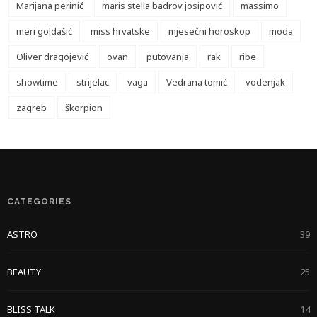
Marijana perinić
maris stella badrov josipović
massimo
meri goldašić
miss hrvatske
mjesečni horoskop
moda
Oliver dragojević
ovan
putovanja
rak
ribe
showtime
strijelac
vaga
Vedrana tomić
vodenjak
zagreb
škorpion
CATEGORIES
ASTRO
39
BEAUTY
25
BLISS TALK
14