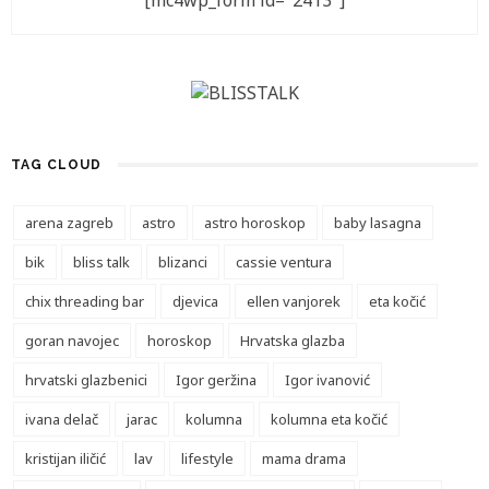
[mc4wp_form id="2413"]
TAG CLOUD
arena zagreb
astro
astro horoskop
baby lasagna
bik
bliss talk
blizanci
cassie ventura
chix threading bar
djevica
ellen vanjorek
eta kočić
goran navojec
horoskop
Hrvatska glazba
hrvatski glazbenici
Igor geržina
Igor ivanović
ivana delač
jarac
kolumna
kolumna eta kočić
kristijan iličić
lav
lifestyle
mama drama