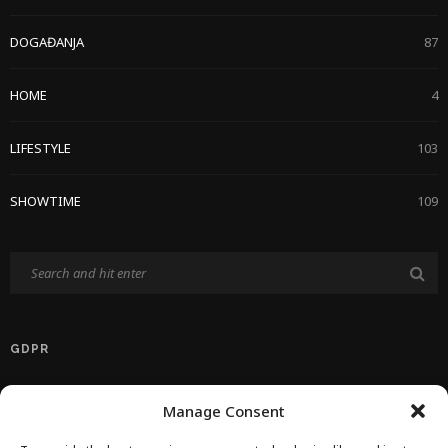
DOGAĐANJA
87
HOME
4
LIFESTYLE
103
SHOWTIME
109
GDPR
Politika Privatnosti EU
Manage Consent
Politika O Kolačićima