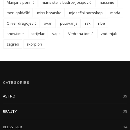
Marijana perinić
maris stella badrov josipović
massimo
meri goldašić
miss hrvatske
mjesečni horoskop
moda
Oliver dragojević
ovan
putovanja
rak
ribe
showtime
strijelac
vaga
Vedrana tomić
vodenjak
zagreb
škorpion
CATEGORIES
ASTRO
39
BEAUTY
25
BLISS TALK
14