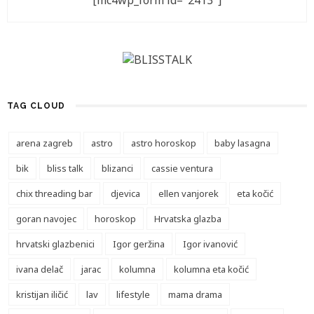
[mc4wp_form id="2413"]
TAG CLOUD
arena zagreb
astro
astro horoskop
baby lasagna
bik
bliss talk
blizanci
cassie ventura
chix threading bar
djevica
ellen vanjorek
eta kočić
goran navojec
horoskop
Hrvatska glazba
hrvatski glazbenici
Igor geržina
Igor ivanović
ivana delač
jarac
kolumna
kolumna eta kočić
kristijan iličić
lav
lifestyle
mama drama