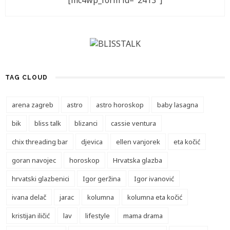
[mc4wp_form id="2413"]
TAG CLOUD
arena zagreb
astro
astro horoskop
baby lasagna
bik
bliss talk
blizanci
cassie ventura
chix threading bar
djevica
ellen vanjorek
eta kočić
goran navojec
horoskop
Hrvatska glazba
hrvatski glazbenici
Igor geržina
Igor ivanović
ivana delač
jarac
kolumna
kolumna eta kočić
kristijan iličić
lav
lifestyle
mama drama