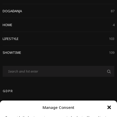
DOGAĐANJA
87
HOME
4
LIFESTYLE
103
SHOWTIME
109
GDPR
Politika Privatnosti EU
Manage Consent
Politika O Kolačićima