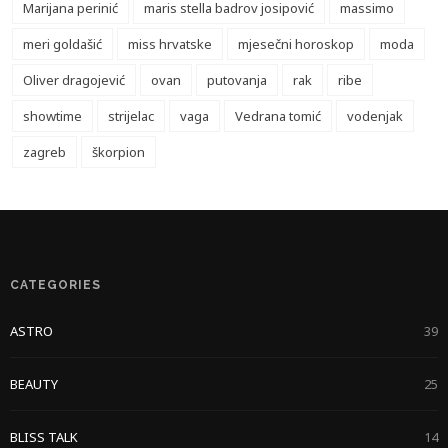
Marijana perinić
maris stella badrov josipović
massimo
meri goldašić
miss hrvatske
mjesečni horoskop
moda
Oliver dragojević
ovan
putovanja
rak
ribe
showtime
strijelac
vaga
Vedrana tomić
vodenjak
zagreb
škorpion
CATEGORIES
ASTRO
39
BEAUTY
25
BLISS TALK
14