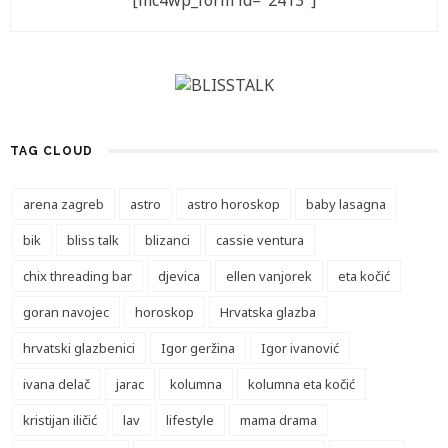
[mc4wp_form id="2413"]
TAG CLOUD
arena zagreb
astro
astro horoskop
baby lasagna
bik
bliss talk
blizanci
cassie ventura
chix threading bar
djevica
ellen vanjorek
eta kočić
goran navojec
horoskop
Hrvatska glazba
hrvatski glazbenici
Igor geržina
Igor ivanović
ivana delač
jarac
kolumna
kolumna eta kočić
kristijan iličić
lav
lifestyle
mama drama