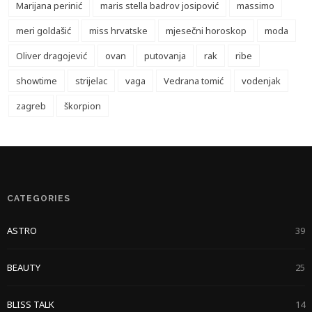
Marijana perinić
maris stella badrov josipović
massimo
meri goldašić
miss hrvatske
mjesečni horoskop
moda
Oliver dragojević
ovan
putovanja
rak
ribe
showtime
strijelac
vaga
Vedrana tomić
vodenjak
zagreb
škorpion
CATEGORIES
ASTRO
39
BEAUTY
25
BLISS TALK
14