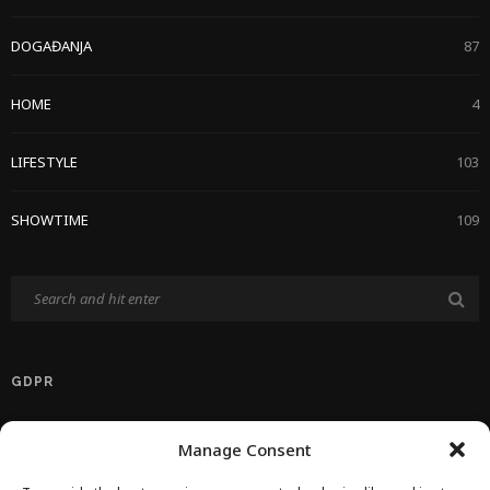
DOGAĐANJA
87
HOME
4
LIFESTYLE
103
SHOWTIME
109
GDPR
Politika Privatnosti EU
Manage Consent
Politika O Kolačićima