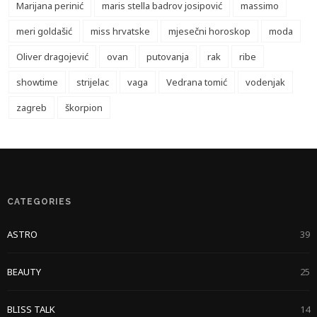
Marijana perinić
maris stella badrov josipović
massimo
meri goldašić
miss hrvatske
mjesečni horoskop
moda
Oliver dragojević
ovan
putovanja
rak
ribe
showtime
strijelac
vaga
Vedrana tomić
vodenjak
zagreb
škorpion
CATEGORIES
ASTRO
39
BEAUTY
25
BLISS TALK
14