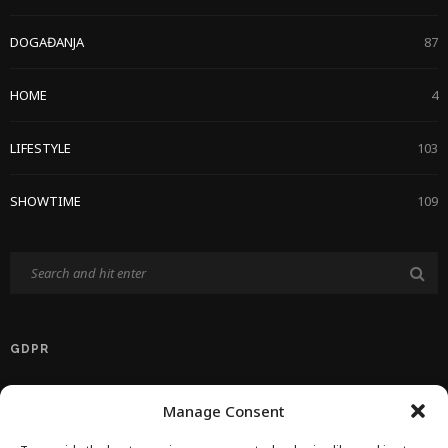
DOGAĐANJA
87
HOME
4
LIFESTYLE
103
SHOWTIME
109
GDPR
Politika Privatnosti EU
Manage Consent
Politika O Kolačićima