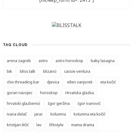
[mc4wp_form id="2413"]
TAG CLOUD
arena zagreb
astro
astro horoskop
baby lasagna
bik
bliss talk
blizanci
cassie ventura
chix threading bar
djevica
ellen vanjorek
eta kočić
goran navojec
horoskop
Hrvatska glazba
hrvatski glazbenici
Igor geržina
Igor ivanović
ivana delač
jarac
kolumna
kolumna eta kočić
kristijan iličić
lav
lifestyle
mama drama