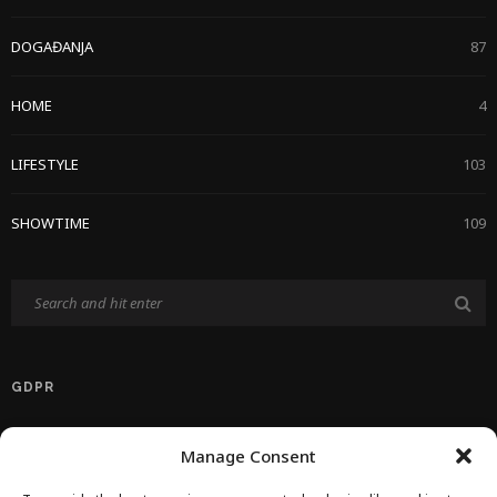
DOGAĐANJA
87
HOME
4
LIFESTYLE
103
SHOWTIME
109
GDPR
Politika Privatnosti EU
Manage Consent
Politika O Kolačićima