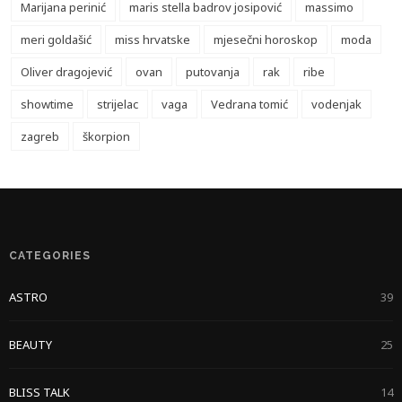
Marijana perinić
maris stella badrov josipović
massimo
meri goldašić
miss hrvatske
mjesečni horoskop
moda
Oliver dragojević
ovan
putovanja
rak
ribe
showtime
strijelac
vaga
Vedrana tomić
vodenjak
zagreb
škorpion
CATEGORIES
ASTRO
39
BEAUTY
25
BLISS TALK
14