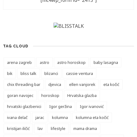
[mc4wp_form id="2413"]
TAG CLOUD
arena zagreb
astro
astro horoskop
baby lasagna
bik
bliss talk
blizanci
cassie ventura
chix threading bar
djevica
ellen vanjorek
eta kočić
goran navojec
horoskop
Hrvatska glazba
hrvatski glazbenici
Igor geržina
Igor ivanović
ivana delač
jarac
kolumna
kolumna eta kočić
kristijan iličić
lav
lifestyle
mama drama