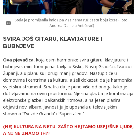
Stela je promijenila imidž pa više nema ružičastu boju kose (Foto:
Andrea-Daniela Antičević)
SVIRA JOŠ GITARU, KLAVIJATURE I
BUBNJEVE
Ova pjevačica
, koja osim harmonike svira gitaru, klavijature i
bubnjeve, mini turneju nastavlja u Sisku, Novoj Gradišci, Ivancu i
Županji, a u planu su i drugi manji gradovi. Nastupit će u
domovima i centrima za kulturu, a želi dokazati da je harmonika
svjetski instrument. Smatra da je puno više od onoga kako je
doživljavamo na ovim prostorima. Njezina glazba je kombinacija
elektronske glazbe i balkanskih ritmova, a na jesen planira
objaviti novi album. Javnost ju je upoznala u televizijskim
showima ‘Zvezde Granda’ i ‘Supertalent’.
(NE) KULTURA NA NETU: ZAŠTO HEJTAMO USPJEŠNE LJUDE,
A NI NE ZNAMO IH?!