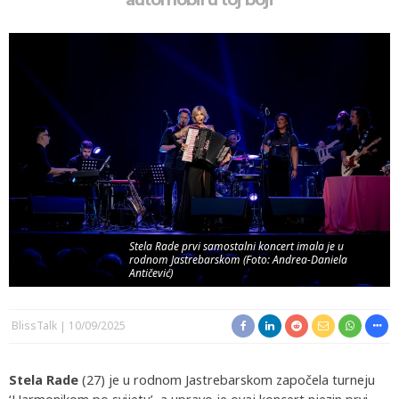
automobil u toj boji
Stela Rade prvi samostalni koncert imala je u
rodnom Jastrebarskom (Foto: Andrea-Daniela
Antičević)
BlissTalk
10/09/2025
Stela Rade
(27) je u rodnom Jastrebarskom započela turneju