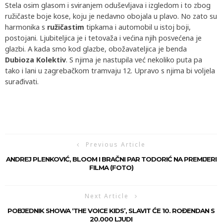
Stela osim glasom i sviranjem oduševljava i izgledom i to zbog
ružičaste boje kose, koju je nedavno obojala u plavo. No zato su
harmonika s
ružičastim
tipkama i automobil u istoj boji,
postojani. Ljubiteljica je i tetovaža i većina njih posvećena je
glazbi. A kada smo kod glazbe, obožavateljica je benda
Dubioza Kolektiv
. S njima je nastupila već nekoliko puta pa
tako i lani u zagrebačkom tramvaju 12. Upravo s njima bi voljela
surađivati.
Previous Article
ANDREJ PLENKOVIĆ, BLOOM I BRAČNI PAR TODORIĆ NA PREMIJERI
FILMA (FOTO)
Next Article
POBJEDNIK SHOWA ‘THE VOICE KIDS’, SLAVIT ĆE 10. ROĐENDAN S
20.000 LJUDI