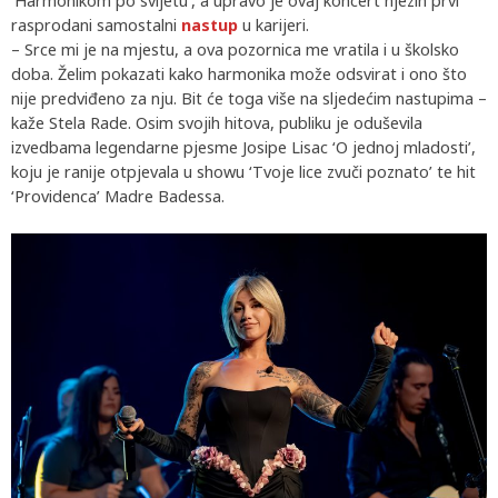
‘Harmonikom po svijetu’, a upravo je ovaj koncert njezin prvi
rasprodani samostalni
nastup
u karijeri.
– Srce mi je na mjestu, a ova pozornica me vratila i u školsko
doba. Želim pokazati kako harmonika može odsvirat i ono što
nije predviđeno za nju. Bit će toga više na sljedećim nastupima –
kaže Stela Rade. Osim svojih hitova, publiku je oduševila
izvedbama legendarne pjesme Josipe Lisac ‘O jednoj mladosti’,
koju je ranije otpjevala u showu ‘Tvoje lice zvuči poznato’ te hit
‘Providenca’ Madre Badessa.