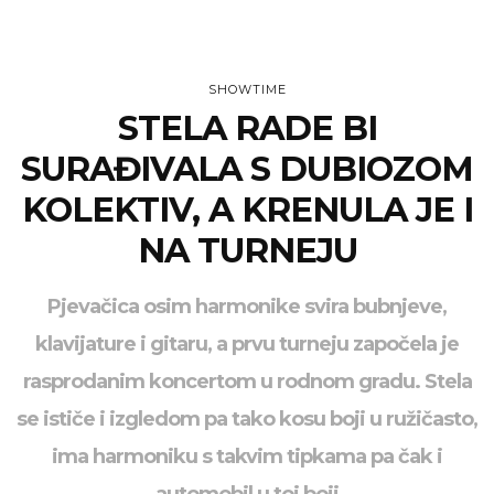
SHOWTIME
STELA RADE BI
SURAĐIVALA S DUBIOZOM
KOLEKTIV, A KRENULA JE I
NA TURNEJU
Pjevačica osim harmonike svira bubnjeve,
klavijature i gitaru, a prvu turneju započela je
rasprodanim koncertom u rodnom gradu. Stela
se ističe i izgledom pa tako kosu boji u ružičasto,
ima harmoniku s takvim tipkama pa čak i