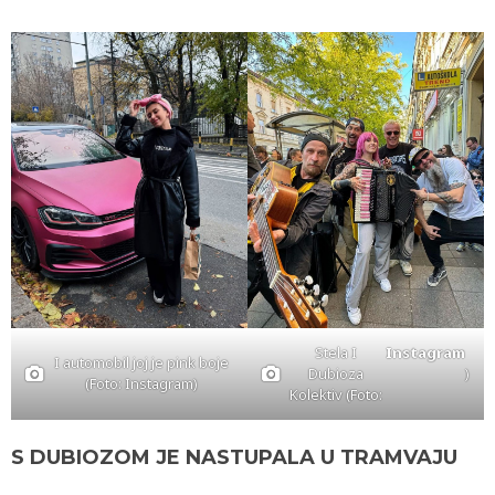
Stela I
Instagram
I automobil joj je pink boje
Dubioza
)
(Foto: Instagram)
Kolektiv (Foto:
S DUBIOZOM JE NASTUPALA U TRAMVAJU