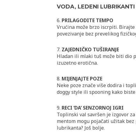
VODA, LEDENI LUBRIKANTI 
6.
PRILAGODITE TEMPO
Vrućina može brzo iscrpiti. Birajte
povezivanje bez prevelikog fizičko
7.
ZAJEDNIČKO TUŠIRANJE
Hladan ili mlaki tuš može biti dio 
izuzetno erotična.
8.
MIJENJAJTE POZE
Neke poze znače više dodira i topl
doggy style ili spooning kako biste 
9.
RECI ‘DA’ SENZORNOJ IGRI
Toplinski val savršen je izgovor za 
mentom mogu pojačati užitak bez p
lubrikanta? Još bolje.