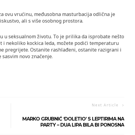
 za ovu vrućinu, međusobna masturbacija odlična je
o iskustvo, ali s više osobnog prostora.
u u seksualnom životu. To je prilika da isprobate nešto
t i nekoliko kockica leda, možete podići temperaturu
e pregrijete. Ostanite rashlađeni, ostanite razigrani i
e sasvim novo značenje.
Next Article
MARKO GRUBNIĆ ‘DOLETIO’ S LEPTIRIMA NA
PARTY – DUA LIPA BILA BI PONOSNA