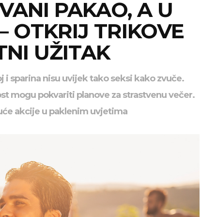
 VANI PAKAO, A U
– OTKRIJ TRIKOVE
TNI UŽITAK
oj i sparina nisu uvijek tako seksi kako zvuče.
enost mogu pokvariti planove za strastvenu večer.
će akcije u paklenim uvjetima