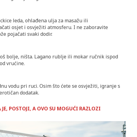
ckice leda, ohlađena ulja za masažu ili
ati osjet i osvježiti atmosferu. I ne zaboravite
že pojačati svaki dodir.
još bolje, ništa. Lagano rublje ili mokar ručnik ispod
 od vrućine.
nu vodu pri ruci. Osim što ćete se osvježiti, igranje s
 erotičan dodatak.
 JE, POSTOJI, A OVO SU MOGUĆI RAZLOZI