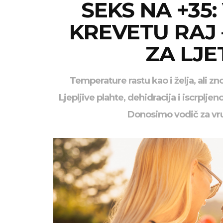
SEKS NA +35:
KREVETU RAJ 
ZA LJE
Temperature rastu kao i želja, ali zn
Ljepljive plahte, dehidracija i iscrplj
Donosimo vodič za vru