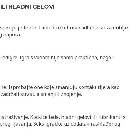
ILI HLADNI GELOVI
 sporije pokrete. Tantričke tehnike odlične su za dublje
g napora.
predigre. Igra s vodom nije samo praktična, nego i
ine. Isprobajte one koje smanjuju kontakt tijela kao
zadržali strast, a smanjili znojenje.
istraživanje. Kockice leda, hladni gelovi ili lubrikanti s
regrijavanja. Seks igračke uz dodatak rashlađenog