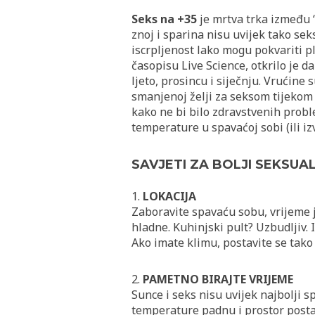
Seks na +35
je mrtva trka između ‘h
znoj i sparina nisu uvijek tako seks
iscrpljenost lako mogu pokvariti p
časopisu Live Science, otkrilo je d
ljeto, prosincu i siječnju. Vrućine
smanjenoj želji za seksom tijekom 
kako ne bi bilo zdravstvenih probl
temperature u spavaćoj sobi (ili i
SAVJETI ZA BOLJI SEKSUAL
1.
LOKACIJA
Zaboravite spavaću sobu, vrijeme 
hladne. Kuhinjski pult? Uzbudljiv. 
Ako imate klimu, postavite se tako
2.
PAMETNO BIRAJTE VRIJEME
Sunce i seks nisu uvijek najbolji sp
temperature padnu i prostor posta