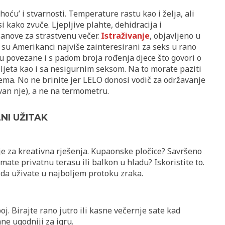
oću’ i stvarnosti. Temperature rastu kao i želja, ali
i kako zvuče. Ljepljive plahte, dehidracija i
lanove za strastvenu večer.
Istraživanje
, objavljeno u
a su Amerikanci najviše zainteresirani za seks u rano
 su povezane i s padom broja rođenja djece što govori o
ljeta kao i sa nesigurnim seksom. Na to morate paziti
ema. No ne brinite jer LELO donosi vodič za održavanje
zvan nje), a ne na termometru.
NI UŽITAK
je za kreativna rješenja. Kupaonske pločice? Savršeno
Imate privatnu terasu ili balkon u hladu? Iskoristite to.
 da uživate u najboljem protoku zraka.
oj. Birajte rano jutro ili kasne večernje sate kad
ne ugodniji za igru.