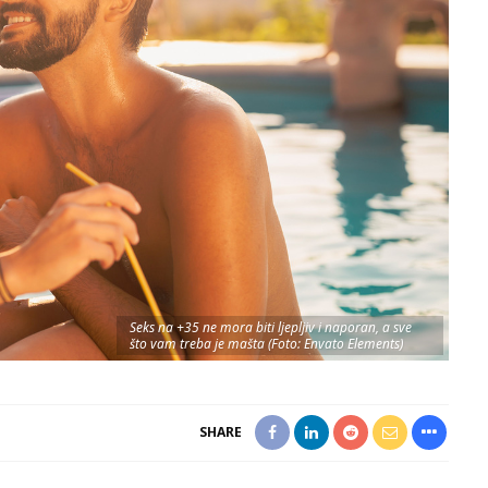
Seks na +35 ne mora biti ljepljiv i naporan, a sve
što vam treba je mašta (Foto: Envato Elements)
SHARE