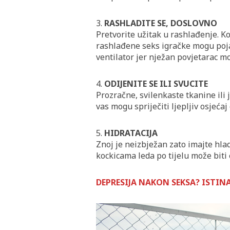
3.
RASHLADITE SE, DOSLOVNO
Pretvorite užitak u rashlađenje. Ko
rashlađene seks igračke mogu pojač
ventilator jer nježan povjetarac mo
4.
ODIJENITE SE ILI SVUCITE
Prozračne, svilenkaste tkanine ili 
vas mogu spriječiti ljepljiv osjećaj
5.
HIDRATACIJA
Znoj je neizbježan zato imajte hlad
kockicama leda po tijelu može biti
DEPRESIJA NAKON SEKSA? ISTINA