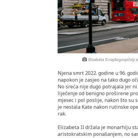
Elizabeta II najdugovječniji 
Njena smrt 2022. godine u 96. godin
napokon je zasjeo na tako dugo oček
No sreća nije dugo potrajala jer n
liječenje od benigno proširene pro
mjesec i pol poslije, nakon što su 
je nestala Kate nakon rutinske ope
rak.
Elizabeta II držala je monarhiju s
aristokratskim ponašanjem, no sam