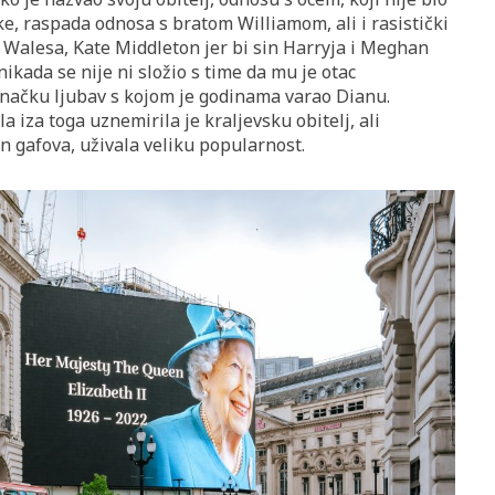
, raspada odnosa s bratom Williamom, ali i rasistički
d Walesa, Kate Middleton jer bi sin Harryja i Meghan
ikada se nije ni složio s time da mu je otac
načku ljubav s kojom je godinama varao Dianu.
la iza toga uznemirila je kraljevsku obitelj, ali
kon gafova, uživala veliku popularnost.