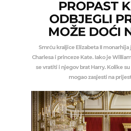
PROPAST K
ODBJEGLI PR
MOŽE DOĆI N
Smrću kraljice Elizabeta II monarhi
Charlesa i princeze Kate. Iako je Willia
se vratiti i njegov brat Harry. Kolike s
mogao zasjesti na prijesto