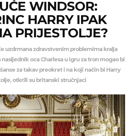
UĆE WINDSOR:
INC HARRY IPAK
A PRIJESTOLJE?
ja je uzdrmana zdravstvenim problemima kralja
m nasljednik oca Charlesa u igru za tron mogao bi
u šanse za takav preokret i na koji način bi Harry
lje, otkrili su britanski stručnjaci