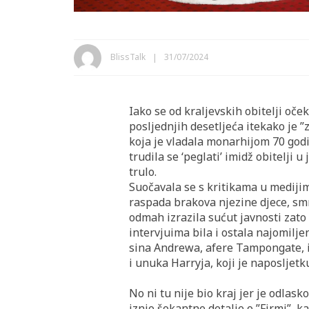
BlissTalk
31/07/2024
Iako se od kraljevskih obitelji oč
posljednjih desetljeća itekako je ”z
koja je vladala monarhijom 70 godi
trudila se ‘peglati’ imidž obitelji u
trulo.
Suočavala se s kritikama u mediji
raspada brakova njezine djece, smrt
odmah izrazila sućut javnosti zato
intervjuima bila i ostala najomiljen
sina Andrewa, afere Tampongate, i
i unuka Harryja, koji je naposljet
No ni tu nije bio kraj jer je odl
iznio šokantne detalje o ”Firmi”, ka