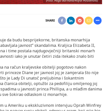
(Foto: Hugo Burnand/Royal Household)
SHARE
ekuje da budu besprijekorne, britanska monarhija
abavljala javnost” skandalima. Kraljica Elizabeta II,
na i time postala najdugovječniji britanski monarh
 javnosti iako je unutar četiri zida itekako znalo biti
ma na račun kraljevske obitelji pogotovo nakon
i princeze Diane jer javnost joj je zamjerala što nije
 što je Lady Di unatoč preljubima i šokantnim
a članica obitelji, optužbi za pedofiliju omiljenog joj
spadima u javnosti princa Phillipa, a u mlađim danima
ku sve šokirao odlaskom iz monarhije.
askom u Ameriku u ekskluzivnom intervjuu Oprah Winfrey
ko je nazvao svoju obitelj, odnosu s ocem, koji nije bio