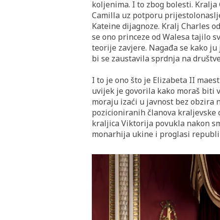
koljenima. I to zbog bolesti. Kral
Camilla uz potporu prijestolonaslj
Kateine dijagnoze. Kralj Charles o
se ono princeze od Walesa tajilo s
teorije zavjere. Nagađa se kako ju j
bi se zaustavila sprdnja na društ
I to je ono što je Elizabeta II maes
uvijek je govorila kako moraš biti v
moraju izaći u javnost bez obzira n
pozicioniranih članova kraljevske o
kraljica Viktorija povukla nakon sm
monarhija ukine i proglasi republ