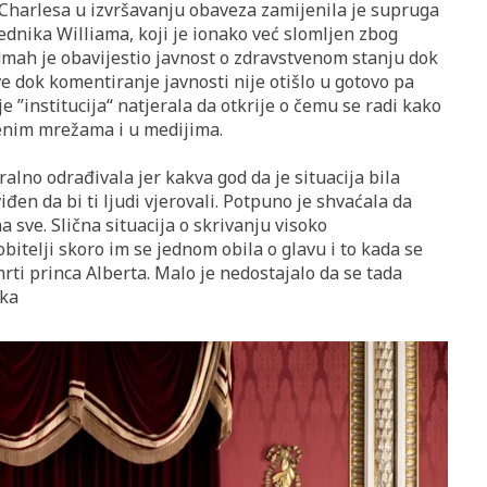
ja Charlesa u izvršavanju obaveza zamijenila je supruga
ednika Williama, koji je ionako već slomljen zbog
dmah je obavijestio javnost o zdravstvenom stanju dok
ve dok komentiranje javnosti nije otišlo u gotovo pa
e ”institucija“ natjerala da otkrije o čemu se radi kako
venim mrežama i u medijima.
tralno odrađivala jer kakva god da je situacija bila
iđen da bi ti ljudi vjerovali. Potpuno je shvaćala da
a sve. Slična situacija o skrivanju visoko
bitelji skoro im se jednom obila o glavu i to kada se
rti princa Alberta. Malo je nedostajalo da se tada
ika