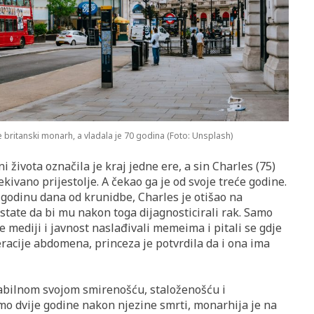
je britanski monarh, a vladala je 70 godina (Foto: Unsplash)
i života označila je kraj jedne ere, a sin Charles (75)
ivano prijestolje. A čekao ga je od svoje treće godine.
i godinu dana od krunidbe, Charles je otišao na
state da bi mu nakon toga dijagnosticirali rak. Samo
se mediji i javnost naslađivali memeima i pitali se gdje
racije abdomena, princeza je potvrdila da i ona ima
tabilnom svojom smirenošću, staloženošću i
o dvije godine nakon njezine smrti, monarhija je na