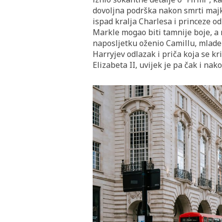
dovoljna podrška nakon smrti majke
ispad kralja Charlesa i princeze o
Markle mogao biti tamnije boje, a n
naposljetku oženio Camillu, mlade
Harryjev odlazak i priča koja se kri
Elizabeta II, uvijek je pa čak i na