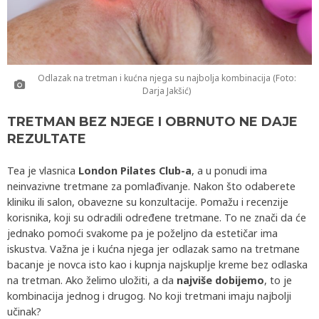
Odlazak na tretman i kućna njega su najbolja kombinacija (Foto:
Darja Jakšić)
TRETMAN BEZ NJEGE I OBRNUTO NE DAJE
REZULTATE
Tea je vlasnica
London Pilates Club-a
, a u ponudi ima
neinvazivne tretmane za pomlađivanje. Nakon što odaberete
kliniku ili salon, obavezne su konzultacije. Pomažu i recenzije
korisnika, koji su odradili određene tretmane. To ne znači da će
jednako pomoći svakome pa je poželjno da estetičar ima
iskustva. Važna je i kućna njega jer odlazak samo na tretmane
bacanje je novca isto kao i kupnja najskuplje kreme bez odlaska
na tretman. Ako želimo uložiti, a da
najviše dobijemo
, to je
kombinacija jednog i drugog. No koji tretmani imaju najbolji
učinak?