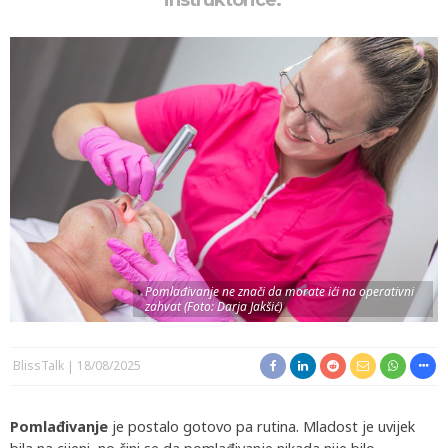
instruktorice.
Pomlađivanje ne znači da morate ići na operativni
zahvat (Foto: Darja Jakšić)
BlissTalk
18/08/2025
Pomlađivanje
je postalo gotovo pa rutina. Mladost je uvijek