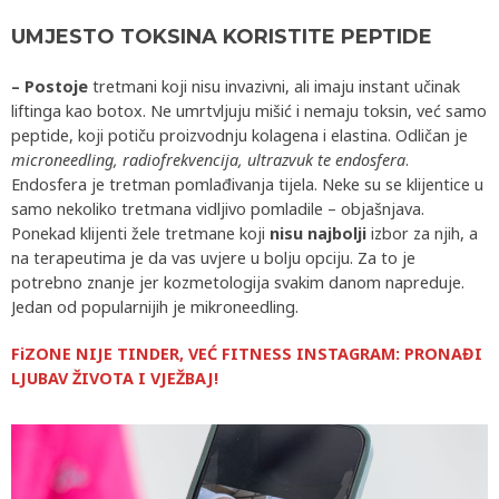
UMJESTO TOKSINA KORISTITE PEPTIDE
– Postoje
tretmani koji nisu invazivni, ali imaju instant učinak
liftinga kao botox. Ne umrtvljuju mišić i nemaju toksin, već samo
peptide, koji potiču proizvodnju kolagena i elastina. Odličan je
microneedling, radiofrekvencija, ultrazvuk te endosfera
.
Endosfera je tretman pomlađivanja tijela. Neke su se klijentice u
samo nekoliko tretmana vidljivo pomladile – objašnjava.
Ponekad klijenti žele tretmane koji
nisu najbolji
izbor za njih, a
na terapeutima je da vas uvjere u bolju opciju. Za to je
potrebno znanje jer kozmetologija svakim danom napreduje.
Jedan od popularnijih je mikroneedling.
FiZONE NIJE TINDER, VEĆ FITNESS INSTAGRAM: PRONAĐI
LJUBAV ŽIVOTA I VJEŽBAJ!