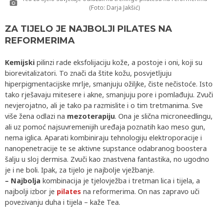
(Foto: Darja Jakšić)
ZA TIJELO JE NAJBOLJI PILATES NA
REFORMERIMA
Kemijski
pilinzi rade eksfolijaciju kože, a postoje i oni, koji su
biorevitalizatori. To znači da štite kožu, posvjetljuju
hiperpigmentacijske mrlje, smanjuju ožiljke, čiste nečistoće. Isto
tako rješavaju mitesere i akne, smanjuju pore i pomlađuju. Zvuči
nevjerojatno, ali je tako pa razmislite i o tim tretmanima. Sve
više žena odlazi na
mezoterapiju
. Ona je slična microneedlingu,
ali uz pomoć najsuvremenijih uređaja poznatih kao meso gun,
nema iglica. Aparati kombiniraju tehnologiju elektroporacije i
nanopenetracije te se aktivne supstance odabranog boostera
šalju u sloj dermisa. Zvuči kao znastvena fantastika, no ugodno
je i ne boli. Ipak, za tijelo je najbolje vježbanje.
– Najbolja
kombinacija je tjelovježba i tretman lica i tijela, a
najbolji izbor je
pilates
na reformerima. On nas zapravo uči
povezivanju duha i tijela – kaže Tea.