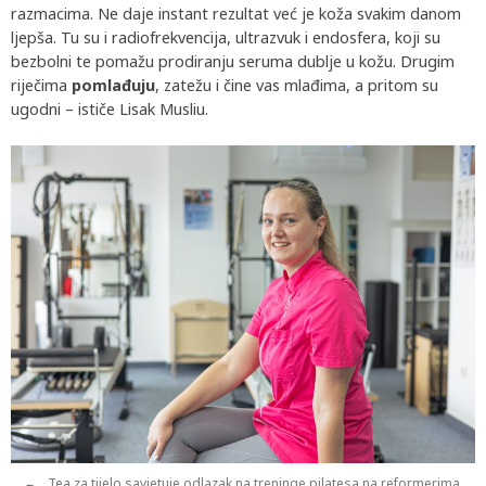
razmacima. Ne daje instant rezultat već je koža svakim danom
ljepša. Tu su i radiofrekvencija, ultrazvuk i endosfera, koji su
bezbolni te pomažu prodiranju seruma dublje u kožu. Drugim
riječima
pomlađuju
, zatežu i čine vas mlađima, a pritom su
ugodni – ističe Lisak Musliu.
Tea za tijelo savjetuje odlazak na treninge pilatesa na reformerima