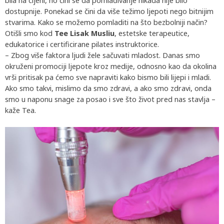
bila na cijeni, no čini se da pomlađivanje nikada nije bilo
dostupnije. Ponekad se čini da više težimo ljepoti nego bitnijim
stvarima. Kako se možemo pomladiti na što bezbolniji način?
Otišli smo kod
Tee Lisak Musliu
, estetske terapeutice,
edukatorice i certificirane pilates instruktorice.
– Zbog više faktora ljudi žele sačuvati mladost. Danas smo
okruženi promociji ljepote kroz medije, odnosno kao da okolina
vrši pritisak pa ćemo sve napraviti kako bismo bili lijepi i mladi.
Ako smo takvi, mislimo da smo zdravi, a ako smo zdravi, onda
smo u naponu snage za posao i sve što život pred nas stavlja –
kaže Tea.