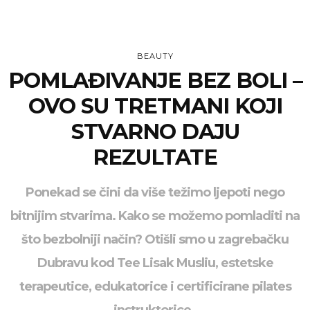
BEAUTY
POMLAĐIVANJE BEZ BOLI –
OVO SU TRETMANI KOJI
STVARNO DAJU
REZULTATE
Ponekad se čini da više težimo ljepoti nego
bitnijim stvarima. Kako se možemo pomladiti na
što bezbolniji način? Otišli smo u zagrebačku
Dubravu kod Tee Lisak Musliu, estetske
terapeutice, edukatorice i certificirane pilates