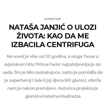
SHOWTIME
NATAŠA JANJIĆ O ULOZI
ŽIVOTA: KAO DA ME
IZBACILA CENTRIFUGA
Na sceni je više od 20 godina, a uloga Tesse u
svjetskom hitu 'Prima Facie' najzahtjevnija je do
sada. Što je bilo zastrašujuće, zašto je pomislila da
je superheroj i žele li joj djeca biti glumci, otkrila
nam je nakon premijere. Autorica projekta je
glumica Katarina Madirazza