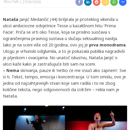
BlissTalk
27/03/2026
Nataša
Janjić Medančić (44) briljirala je proteklog vikenda u
ulozi ambiciozne odvjetnice Tesse u kazališnom hitu ‘Prima
Facie’. Priča se vrti oko Tesse, koja se prisilno suočava s
ograničenjima pravnog sustava u slučaju seksualnog nasilja.
Iako je na sceni više od 20 godina, ovo joj je
prva monodrama
.
Ulogu je vrhunski odglumila, a to je pokazala publika nagradivši
je pljeskom i ovacijama. No unatoč iskustvu, Nataša Janjić o
ulozi kaže kako je zastrašujuće biti sam na sceni.
– Nema
skrivanja, pauze ili ‘netko će me izvući ako zapnem’. Sve
si ti. Tekst, tempo, emocija i koncentracija. U tom smislu, ovo je
jedna od najzahtjevnijih stvari koje sam radila i to ne zbog
količine teksta, nego odgovornosti da izdržim – rekla nam je
Nataša.