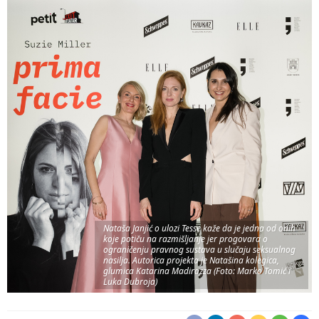
Nataša Janjić o ulozi Tesse kaže da je jedna od onih
koje potiču na razmišljanje jer progovara o
ograničenju pravnog sustava u slučaju seksualnog
nasilja. Autorica projekta je Natašina kolegica,
glumica Katarina Madirazza (Foto: Marko Tomić i
Luka Dubroja)