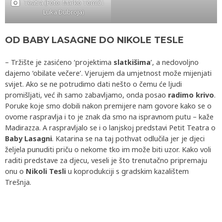
Teatra (Foto: Marko Tomić i
Luka Dubroja)
OD BABY LASAGNE DO NIKOLE TESLE
– Tržište je zasićeno ‘projektima
slatkišima
’, a nedovoljno
dajemo ‘obilate večere’. Vjerujem da umjetnost može mijenjati
svijet. Ako se ne potrudimo dati nešto o čemu će ljudi
promišljati, već ih samo zabavljamo, onda posao
radimo krivo
.
Poruke koje smo dobili nakon premijere nam govore kako se o
ovome raspravlja i to je znak da smo na ispravnom putu – kaže
Madirazza. A raspravljalo se i o lanjskoj predstavi Petit Teatra o
Baby Lasagni
. Katarina se na taj pothvat odlučila jer je djeci
željela punuditi priču o nekome tko im može biti uzor. Kako voli
raditi predstave za djecu, veseli je što trenutačno pripremaju
onu o
Nikoli Tesli
u koprodukciji s gradskim kazalištem
Trešnja.