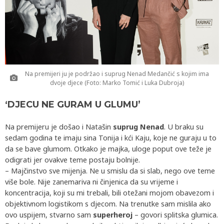
Na premijeri ju je podržao i suprug Nenad Medančić s kojim ima
dvoje djece (Foto: Marko Tomić i Luka Dubroja)
‘DJECU NE GURAM U GLUMU’
Na premijeru je došao i Natašin
suprug Nenad
. U braku su
sedam godina te imaju sina Tonija i kći Kaju, koje ne guraju u to
da se bave glumom. Otkako je majka, uloge poput ove teže je
odigrati jer ovakve teme postaju bolnije.
– Majčinstvo sve mijenja. Ne u smislu da si slab, nego ove teme
više bole. Nije zanemariva ni činjenica da su vrijeme i
koncentracija, koji su mi trebali, bili otežani mojom obavezom i
objektivnom logistikom s djecom. Na trenutke sam mislila ako
ovo uspijem, stvarno sam
superheroj
– govori splitska glumica.