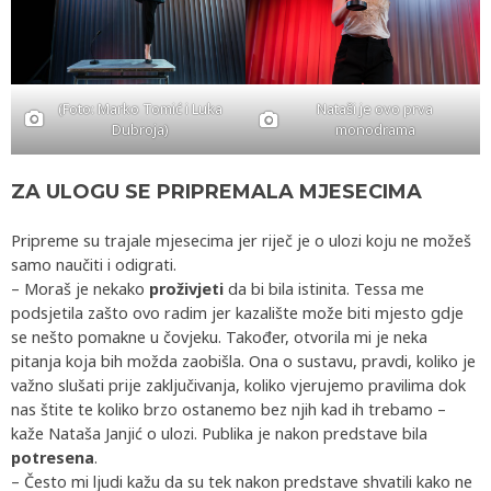
(Foto: Marko Tomić i Luka
Nataši je ovo prva
Dubroja)
monodrama
ZA ULOGU SE PRIPREMALA MJESECIMA
Pripreme su trajale mjesecima jer riječ je o ulozi koju ne možeš
samo naučiti i odigrati.
– Moraš je nekako
proživjeti
da bi bila istinita. Tessa me
podsjetila zašto ovo radim jer kazalište može biti mjesto gdje
se nešto pomakne u čovjeku. Također, otvorila mi je neka
pitanja koja bih možda zaobišla. Ona o sustavu, pravdi, koliko je
važno slušati prije zaključivanja, koliko vjerujemo pravilima dok
nas štite te koliko brzo ostanemo bez njih kad ih trebamo –
kaže Nataša Janjić o ulozi. Publika je nakon predstave bila
potresena
.
– Često mi ljudi kažu da su tek nakon predstave shvatili kako ne