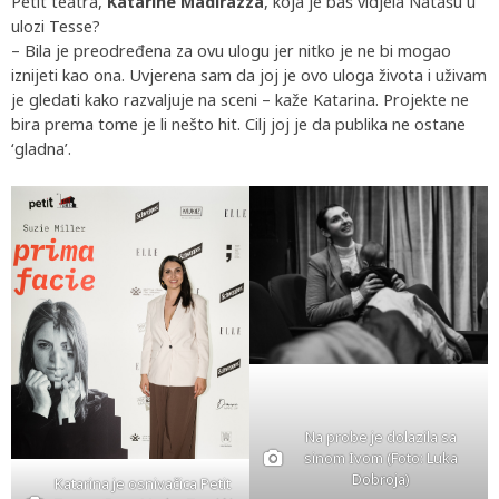
Petit teatra,
Katarine Madirazza
, koja je baš vidjela Natašu u
ulozi Tesse?
– Bila je preodređena za ovu ulogu jer nitko je ne bi mogao
iznijeti kao ona. Uvjerena sam da joj je ovo uloga života i uživam
je gledati kako razvaljuje na sceni – kaže Katarina. Projekte ne
bira prema tome je li nešto hit. Cilj joj je da publika ne ostane
‘gladna’.
Na probe je dolazila sa
sinom Ivom (Foto: Luka
Dobroja)
Katarina je osnivačica Petit