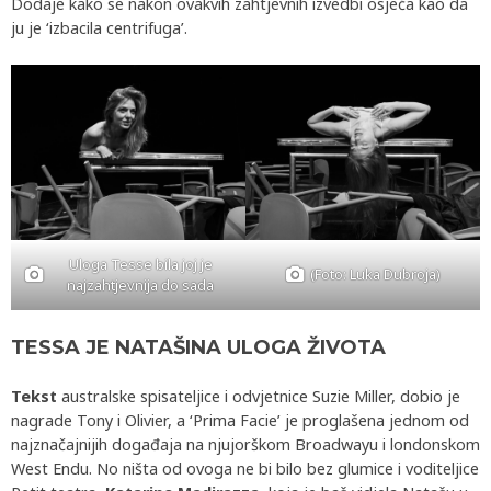
Dodaje kako se nakon ovakvih zahtjevnih izvedbi osjeća kao da
ju je ‘izbacila centrifuga’.
Uloga Tesse bila joj je
(Foto: Luka Dubroja)
najzahtjevnija do sada
TESSA JE NATAŠINA ULOGA ŽIVOTA
Tekst
australske spisateljice i odvjetnice Suzie Miller, dobio je
nagrade Tony i Olivier, a ‘Prima Facie’ je proglašena jednom od
najznačajnijih događaja na njujorškom Broadwayu i londonskom
West Endu. No ništa od ovoga ne bi bilo bez glumice i voditeljice