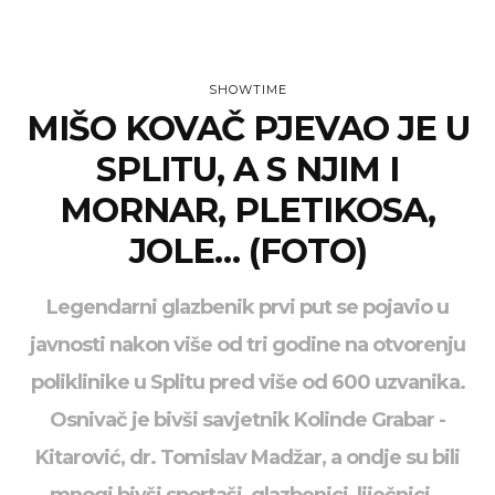
SHOWTIME
MIŠO KOVAČ PJEVAO JE U
SPLITU, A S NJIM I
MORNAR, PLETIKOSA,
JOLE… (FOTO)
Legendarni glazbenik prvi put se pojavio u
javnosti nakon više od tri godine na otvorenju
poliklinike u Splitu pred više od 600 uzvanika.
Osnivač je bivši savjetnik Kolinde Grabar -
Kitarović, dr. Tomislav Madžar, a ondje su bili