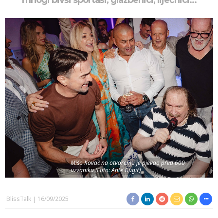
mnogi bivši sportaši, glazbenici, liječnici...
Mišo Kovač na otvorenju je pjevao pred 600
uzvanika (Foto: Ante Gugić)
BlissTalk
16/09/2025