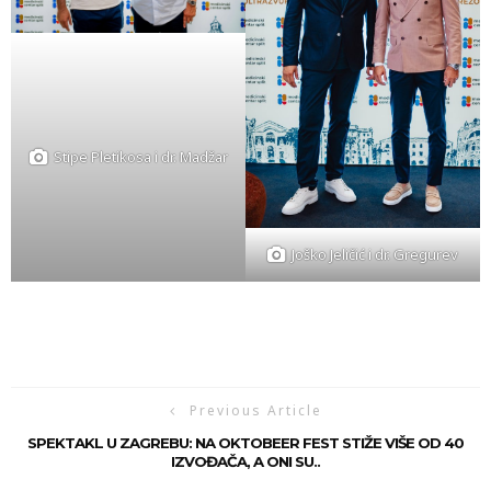
Stipe Pletikosa i dr. Madžar
Joško Jeličić i dr. Gregurev
Previous Article
SPEKTAKL U ZAGREBU: NA OKTOBEER FEST STIŽE VIŠE OD 40
IZVOĐAČA, A ONI SU..