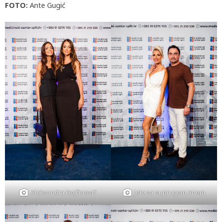
FOTO:
Ante Gugić
Aleksandra Dojčinović
Jole sa suprugom Anom