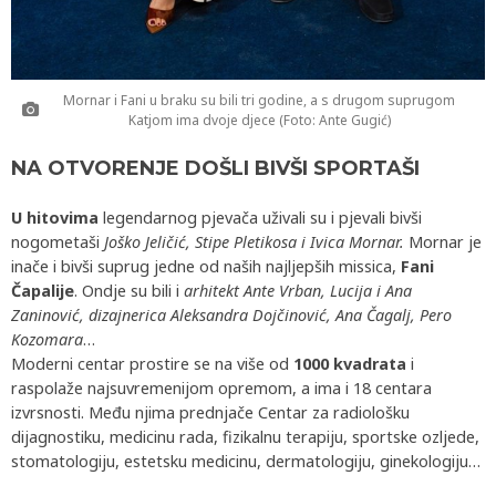
Mornar i Fani u braku su bili tri godine, a s drugom suprugom
Katjom ima dvoje djece (Foto: Ante Gugić)
NA OTVORENJE DOŠLI BIVŠI SPORTAŠI
U hitovima
legendarnog pjevača uživali su i pjevali bivši
nogometaši
Joško Jeličić, Stipe Pletikosa i Ivica Mornar.
Mornar je
inače i bivši suprug jedne od naših najljepših missica,
Fani
Čapalije
. Ondje su bili i
arhitekt Ante Vrban, Lucija i Ana
Zaninović, dizajnerica Aleksandra Dojčinović, Ana Čagalj, Pero
Kozomara
…
Moderni centar prostire se na više od
1000 kvadrata
i
raspolaže najsuvremenijom opremom, a ima i 18 centara
izvrsnosti. Među njima prednjače Centar za radiološku
dijagnostiku, medicinu rada, fizikalnu terapiju, sportske ozljede,
stomatologiju, estetsku medicinu, dermatologiju, ginekologiju…