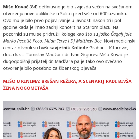
Mišo Kovač
(84) definitivno je bio zvijezda večeri na svečanom
otvorenju nove poliklinike u Splitu pred više od 600 uzvanika.
Ovo mu je bilo prvo pojavljivanje u javnosti nakon tri i pol
godine kada je imao zadnji koncert na Starom placu. Na
pozornici su mu se pridružili kolege kao što su
Joško Čagalj Jole,
Marko Pecotić Peco, Milan Terze i DJ Matthew Bee
. Novi medicinski
centar otvorili su bivši
savjetnik Kolinde
Grabar – Kitarović,
doc. dr. sc. Tomislav Madžar i dr. Ivan Grgurev. Mišo Kovač je
dugogodišnji prijatelj dr. Madžara pa je tako ovo svečano
otvorenje bilo posebno za šibenskog pjevača.
MIŠO U KINIMA: BREŠAN REŽIRA, A SCENARIJ RADI BIVŠA
ŽENA NOGOMETAŠA