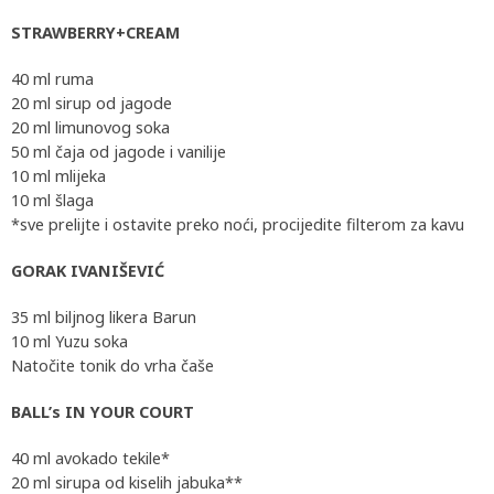
STRAWBERRY+CREAM
40 ml ruma
20 ml sirup od jagode
20 ml limunovog soka
50 ml čaja od jagode i vanilije
10 ml mlijeka
10 ml šlaga
*sve prelijte i ostavite preko noći, procijedite filterom za kavu
GORAK IVANIŠEVIĆ
35 ml biljnog likera Barun
10 ml Yuzu soka
Natočite tonik do vrha čaše
BALL’s IN YOUR COURT
40 ml avokado tekile*
20 ml sirupa od kiselih jabuka**