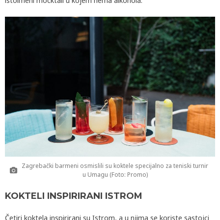
istoimeni mocktail u kojem nema alkohola.
Zagrebački barmeni osmislili su koktele specijalno za teniski turnir
u Umagu (Foto: Promo)
KOKTELI INSPIRIRANI ISTROM
Četiri koktela inspirirani su Istrom, a u njima se koriste sastojci