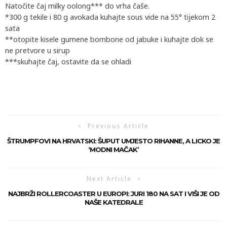
Natočite čaj milky oolong*** do vrha čaše.
*300 g tekile i 80 g avokada kuhajte sous vide na 55° tijekom 2
sata
**otopite kisele gumene bombone od jabuke i kuhajte dok se
ne pretvore u sirup
***skuhajte čaj, ostavite da se ohladi
Previous Article
ŠTRUMPFOVI NA HRVATSKI: ŠUPUT UMJESTO RIHANNE, A LICKO JE
‘MODNI MAČAK’
Next Article
NAJBRŽI ROLLERCOASTER U EUROPI: JURI 180 NA SAT I VIŠI JE OD
NAŠE KATEDRALE