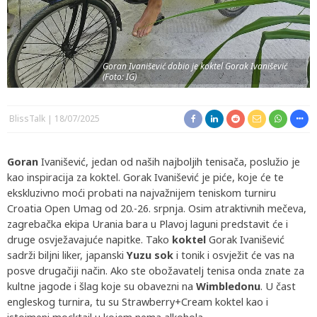
Goran Ivanišević dobio je koktel Gorak Ivanišević
(Foto: IG)
BlissTalk
18/07/2025
Goran
Ivanišević, jedan od naših najboljih tenisača, poslužio je
kao inspiracija za koktel. Gorak Ivanišević je piće, koje će te
ekskluzivno moći probati na najvažnijem teniskom turniru
Croatia Open Umag od 20.-26. srpnja. Osim atraktivnih mečeva,
zagrebačka ekipa Urania bara u Plavoj laguni predstavit će i
druge osvježavajuće napitke. Tako
koktel
Gorak Ivanišević
sadrži biljni liker, japanski
Yuzu sok
i tonik i osvježit će vas na
posve drugačiji način. Ako ste obožavatelj tenisa onda znate za
kultne jagode i šlag koje su obavezni na
Wimbledonu
. U čast
engleskog turnira, tu su Strawberry+Cream koktel kao i