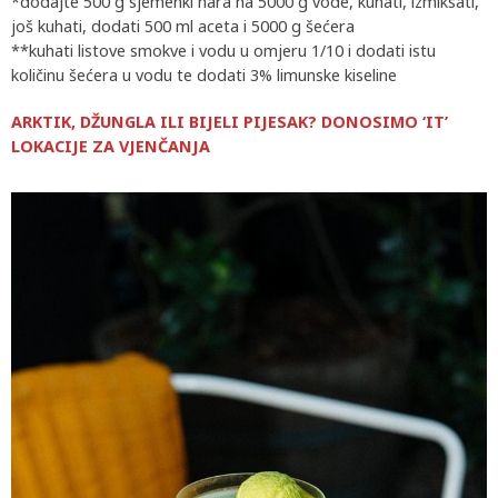
*dodajte 500 g sjemenki nara na 5000 g vode, kuhati, izmiksati,
još kuhati, dodati 500 ml aceta i 5000 g šećera
**kuhati listove smokve i vodu u omjeru 1/10 i dodati istu
količinu šećera u vodu te dodati 3% limunske kiseline
ARKTIK, DŽUNGLA ILI BIJELI PIJESAK? DONOSIMO ‘IT’
LOKACIJE ZA VJENČANJA