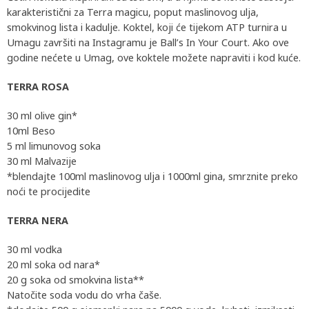
karakteristični za Terra magicu, poput maslinovog ulja,
smokvinog lista i kadulje. Koktel, koji će tijekom ATP turnira u
Umagu završiti na Instagramu je Ball’s In Your Court. Ako ove
godine nećete u Umag, ove koktele možete napraviti i kod kuće.
TERRA ROSA
30 ml olive gin*
10ml Beso
5 ml limunovog soka
30 ml Malvazije
*blendajte 100ml maslinovog ulja i 1000ml gina, smrznite preko
noći te procijedite
TERRA NERA
30 ml vodka
20 ml soka od nara*
20 g soka od smokvina lista**
Natočite soda vodu do vrha čaše.