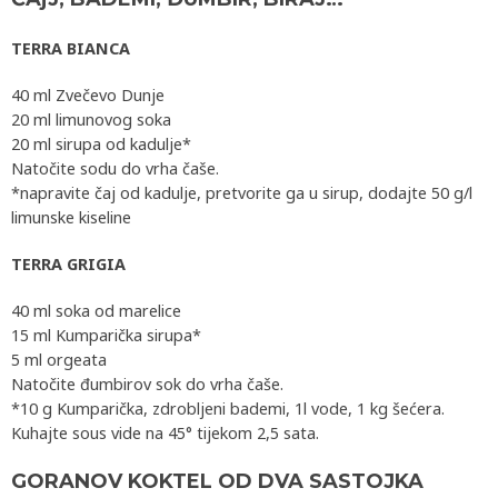
TERRA BIANCA
40 ml Zvečevo Dunje
20 ml limunovog soka
20 ml sirupa od kadulje*
Natočite sodu do vrha čaše.
*napravite čaj od kadulje, pretvorite ga u sirup, dodajte 50 g/l
limunske kiseline
TERRA GRIGIA
40 ml soka od marelice
15 ml Kumparička sirupa*
5 ml orgeata
Natočite đumbirov sok do vrha čaše.
*10 g Kumparička, zdrobljeni bademi, 1l vode, 1 kg šećera.
Kuhajte sous vide na 45° tijekom 2,5 sata.
GORANOV KOKTEL OD DVA SASTOJKA