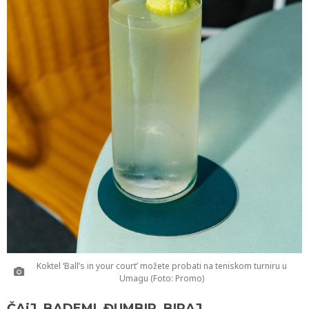
Koktel ‘Ball’s in your court’ možete probati na teniskom turniru u
Umagu (Foto: Promo)
ČAjJ, BADEMI, ĐUMBIR, BIRAJ…