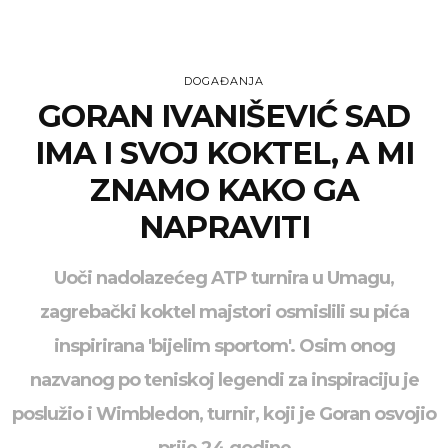
DOGAĐANJA
GORAN IVANIŠEVIĆ SAD
IMA I SVOJ KOKTEL, A MI
ZNAMO KAKO GA
NAPRAVITI
Uoči nadolazećeg ATP turnira u Umagu,
zagrebački koktel majstori osmislili su pića
inspirirana 'bijelim sportom'. Osim onog
nazvanog po teniskoj legendi za inspiraciju je
poslužio i Wimbledon, turnir, koji je Goran osvojio