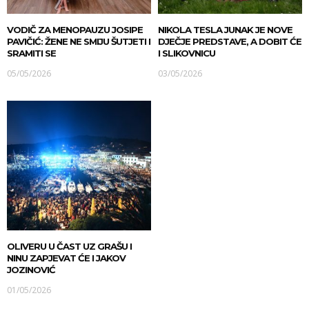
VODIČ ZA MENOPAUZU JOSIPE
NIKOLA TESLA JUNAK JE NOVE
PAVIČIĆ: ŽENE NE SMIJU ŠUTJETI I
DJEČJE PREDSTAVE, A DOBIT ĆE
SRAMITI SE
I SLIKOVNICU
05/05/2026
03/05/2026
OLIVERU U ČAST UZ GRAŠU I
NINU ZAPJEVAT ĆE I JAKOV
JOZINOVIĆ
01/05/2026