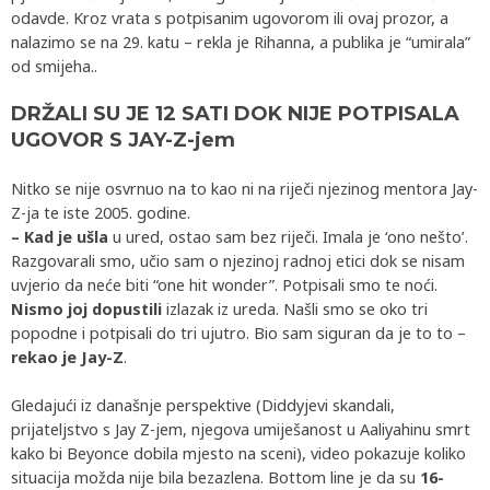
odavde. Kroz vrata s potpisanim ugovorom ili ovaj prozor, a
nalazimo se na 29. katu – rekla je Rihanna, a publika je “umirala”
od smijeha..
DRŽALI SU JE 12 SATI DOK NIJE POTPISALA
UGOVOR S JAY-Z-jem
Nitko se nije osvrnuo na to kao ni na riječi njezinog mentora Jay-
Z-ja te iste 2005. godine.
– Kad je ušla
u ured, ostao sam bez riječi. Imala je ‘ono nešto’.
Razgovarali smo, učio sam o njezinoj radnoj etici dok se nisam
uvjerio da neće biti “one hit wonder”. Potpisali smo te noći.
Nismo joj dopustili
izlazak iz ureda. Našli smo se oko tri
popodne i potpisali do tri ujutro. Bio sam siguran da je to to –
rekao je Jay-Z
.
Gledajući iz današnje perspektive (Diddyjevi skandali,
prijateljstvo s Jay Z-jem, njegova umiješanost u Aaliyahinu smrt
kako bi Beyonce dobila mjesto na sceni), video pokazuje koliko
situacija možda nije bila bezazlena. Bottom line
je da su
16-