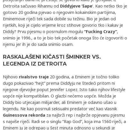
Detroita sačuvao Rihannu od
Diddyjeve ‘šape
‘. Kao netko tko je
gotovo 20 godina pjevao o njegovim kokainskim partijima,
Eminemove riječi tek sada dobile su težinu. Bio je jedan od
rijetkih, koji je cijelo vrijeme kroz stihove govorio tko i kakav je
Diddy? Prvu pjesmu o posrnulom mogulu
“Fucking Crazy”
,
snimio je 1996., a to je bio tek početak onoga što će izgovoriti o
njemu jer ih je do sada snimio osam.
RASKALAŠENI KIČASTI ŠMINKER VS.
LEGENDA IZ DETROITA
Njihovo
rivalstvo traje
20 godina, a Eminem je točno toliko
dugo pokazivao “hejt” prema Diddyju ne štedeći pritom ni
njegove djevojke poput Jennifer Lopez. Isto tako njihov lifestyle
uopće nije kompatibilan. O glazbi nećemo uopće. Možda je
Diddy bio utjecajan milijarder, ali Eminem je odavno ušao u
legendu. Ne kao posrnuli seksualni predator već kao vlasnik
Guinessova rekorda
za najbrži rep i najbrže opjevanu pjesmu
s najviše riječi. Radi se o singlu ”Rap God”, koja ima 1560 riječi, a
Eminem ju je odrepao u šest minuta odnosno u sekundi je