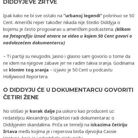
DIDDYJEVE ŽRTVE
Ipak kako ne bi sve ostalo na
”urbanoj legendi”
pobrinuo se 50
Cent. Američki reper također nikada nije štedio Diddyja o
kojemu je često progovarao u američkim podcastima.
(klikom
na fotografiju iznad otvara se video u kojem 50 Cent govori o
nadolazećem dokumentarcu)
– Ti partiji su neugodni. Jasno i glasno sam govorio o tome da
ne idem na njegove zabave jer ne radim takva sranja. Godinama
se
klonim tog sranja
– izjavio je 50 Cent u podcastu
Hollywood Reportera.
O DIDDYJU ĆE U DOKUMENTARCU GOVORITI
ČETIRI ŽENE
No otišao je
korak dalje
pa uskoro kao producent uz
redateljicu Alexandriju Stapleton radi dokumentarac o
Diddyjevim skandalima. Priča se temelji na
iskazima četiriju
žrtava
među kojima je i reperova bivša djevojka Cassie