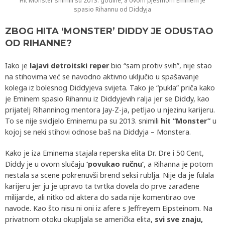
Hit Monster snimili su 2013. godine, a ovom pjesmom Eminem je
spasio Rihannu od Diddyja
ZBOG HITA ‘MONSTER’ DIDDY JE ODUSTAO
OD RIHANNE?
Iako je
lajavi detroitski reper
bio “sam protiv svih”, nije stao
na stihovima već se navodno aktivno uključio u spašavanje
kolega iz bolesnog Diddyjeva svijeta. Tako je “pukla” priča kako
je Eminem spasio Rihannu iz Diddyjevih ralja jer se Diddy, kao
prijatelj Rihanninog mentora Jay-Z-ja, petljao u njezinu karijeru.
To se nije svidjelo Eminemu pa su 2013. snimili
hit ”Monster”
u
kojoj se neki stihovi odnose baš na Diddyja – Monstera.
Kako je iza Eminema stajala reperska elita Dr. Dre i 50 Cent,
Diddy je u ovom slučaju
‘povukao ručnu’
, a Rihanna je potom
nestala sa scene pokrenuvši brend seksi rublja. Nije da je fulala
karijeru jer ju je upravo ta tvrtka dovela do prve zarađene
milijarde, ali nitko od aktera do sada nije komentirao ove
navode. Kao što nisu ni oni iz afere s Jeffreyem Eipsteinom. Na
privatnom otoku okupljala se američka elita,
svi sve znaju,