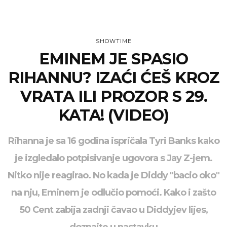
SHOWTIME
EMINEM JE SPASIO
RIHANNU? IZAĆI ĆEŠ KROZ
VRATA ILI PROZOR S 29.
KATA! (VIDEO)
Rihanna je sa 16 godina ispričala Tyri Banks kako
je izgledalo potpisivanje ugovora s Jay Z-jem.
Nitko nije reagirao. No kada je Diddy "bacio oko"
na nju, Eminem je odlučio pomoći. Kako i zašto
50 Cent zabija zadnji čavao u Diddyjev lijes,