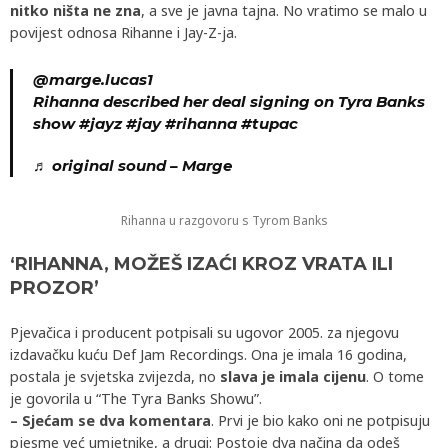
nitko ništa ne zna
, a sve je javna tajna. No vratimo se malo u
povijest odnosa Rihanne i Jay-Z-ja.
@marge.lucas1
Rihanna described her deal signing on Tyra Banks
show
#jayz
#jay
#rihanna
#tupac
♬ original sound – Marge
Rihanna u razgovoru s Tyrom Banks
‘RIHANNA, MOŽEŠ IZAĆI KROZ VRATA ILI
PROZOR’
Pjevačica i producent potpisali su ugovor 2005. za njegovu
izdavačku kuću Def Jam Recordings. Ona je imala 16 godina,
postala je svjetska zvijezda, no
slava je imala cijenu
. O tome
je govorila u “The Tyra Banks Showu”.
– Sjećam se dva komentara
. Prvi je bio kako oni ne potpisuju
pjesme već umjetnike, a drugi: Postoje dva načina da odeš