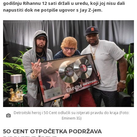
godišnju Rihannu 12 sati držali u uredu, koji joj nisu dali
napustiti dok ne potpiše ugovor s Jay Z-jem.
Detroitski heroj i 50 Cent odlučili su istjerati pravdu do kraja (Foto:
Eminem IG)
5O CENT OTPOČETKA PODRŽAVA