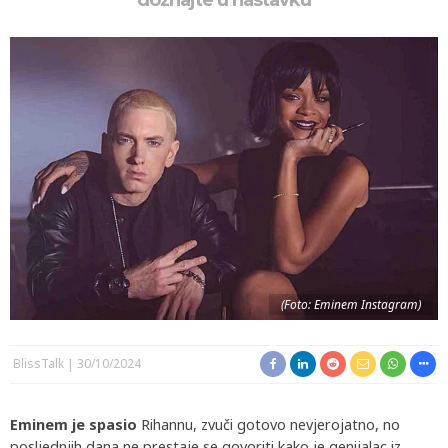
doznajte u nastavku
(Foto: Eminem Instagram)
BlissTalk
30/10/2024
Eminem je spasio
Rihannu, zvuči gotovo nevjerojatno, no
posljednjih dana ne prestaje se govoriti kako je genijalac iz