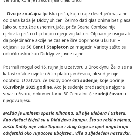
Ventura, koja je i zakotrljala cijelu priču.
– Ovo je značajna
ljudska priča, koja traje desetljećima, a ne
od dana kada je Diddy uhićen. Želimo dati glas onima bez glasa.
Iako su optužbe uznemirujuće, priča Seana Combsa nije
cjelovita priča o hip hopu i njegovoj kulturi. Cilj nam je osigurati
da pojedinačne akcije ne zasjene šire doprinose u kulturi –
objasnili su
50 Cent i Stapleton
za magazin Variety zašto su
odlučili raskrinkati Diddyjeve javne tajne.
Posrnuli mogul od 16. rujna je u zatvoru u Brooklynu. Žalio se na
katastrofalne uvjete i želio platiti jamčevinu, ali sud je nije
odobrio. U zatvoru će Diddy dočekati
suđenje
, koje počinje
05.svibnja 2025.godine
. Ako je suđenje predzadnja najgora
stvar u životu, dokumentarac 50 Centa bit će
zadnji čavao
u
njegovu lijesu.
Možda je Eminem spasio Rihannu, ali nije Biebera i Ushera.
Kao dječaci živjeli su u Diddyjevu kampu. Što su rekli o njemu,
zašto Diddy nije volio Tupaca i zbog čega se opet angažiraju
odvjetnici oko Tupacova ubojstva.. više u sljedećem nastavku.