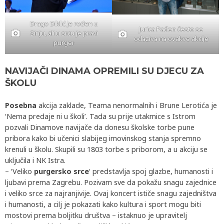
Drago Diklić je rođen u
Jurica Pađen često se
Sinju, ali u srcu je pravi
odaziva na ovakve akcije
purger
NAVIJAČI DINAMA OPREMILI SU DJECU ZA
ŠKOLU
Posebna
akcija zaklade, Teama nenormalnih i Brune Lerotića je
‘Nema predaje ni u školi’. Tada su prije utakmice s Istrom
pozvali Dinamove navijače da donesu školske torbe pune
pribora kako bi učenici slabijeg imovinskog stanja spremno
krenuli u školu. Skupili su 1803 torbe s priborom, a u akciju se
uključila i NK Istra.
– ‘Veliko
purgersko srce
‘ predstavlja spoj glazbe, humanosti i
ljubavi prema Zagrebu. Pozivam sve da pokažu snagu zajednice
i veliko srce za najranjivije. Ovaj koncert ističe snagu zajedništva
i humanosti, a cilj je pokazati kako kultura i sport mogu biti
mostovi prema boljitku društva – istaknuo je upravitelj