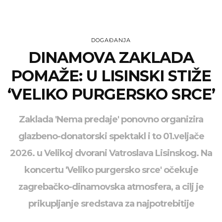
DOGAĐANJA
DINAMOVA ZAKLADA
POMAŽE: U LISINSKI STIŽE
‘VELIKO PURGERSKO SRCE’
Zaklada 'Nema predaje' ponovno organizira
glazbeno-donatorski spektakl i to 01.veljače
2026. u Velikoj dvorani Vatroslava Lisinskog. Na
koncertu 'Veliko purgersko srce' očekuje
zagrebačko-dinamovska atmosfera, a cilj je
prikupljanje sredstava za najpotrebitije