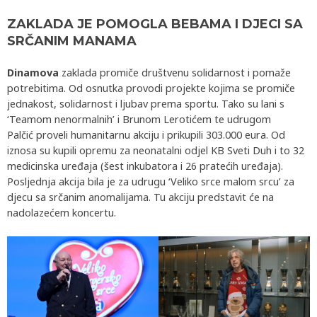
ZAKLADA JE POMOGLA BEBAMA I DJECI SA
SRČANIM MANAMA
Dinamova
zaklada promiče društvenu solidarnost i pomaže
potrebitima. Od osnutka provodi projekte kojima se promiče
jednakost, solidarnost i ljubav prema sportu. Tako su lani s
‘Teamom nenormalnih’ i Brunom Lerotićem te udrugom
Palčić proveli humanitarnu akciju i prikupili 303.000 eura. Od
iznosa su kupili opremu za neonatalni odjel KB Sveti Duh i to 32
medicinska uređaja (šest inkubatora i 26 pratećih uređaja).
Posljednja akcija bila je za udrugu ‘Veliko srce malom srcu’ za
djecu sa srčanim anomalijama. Tu akciju predstavit će na
nadolazećem koncertu.