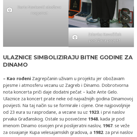
Boris Novković obožava
nogomet
Zdenka Kovačiček
podržava projekt
ULAZNICE SIMBOLIZIRAJU BITNE GODINE ZA
DINAMO
– Kao rođeni
Zagrepčanin uživam u projektu jer obožavam
pjesme i atmosferu vezanu uz Zagreb i Dinamo. Dobrotvorna
nota koncerta priči daje dodatni pečat – kaže Ante Gelo.
Ulaznice za koncert prate neke od najvažnijih godina Dinamovoj
povijesti. Na taj način su se formirale i cijene. One najpovoljnije
od 23 eura su rasprodane, a vezane su uz
1923
. i prvi naslov
prvaka Građanskog. Ostale su posvećene
1948.
kada je pod
imenom Dinamo osvojen prvi poslijeratni naslov,
1967
. se veže
za osvajanje Kupa velesajamskih gradova, a
1982
. za prvi naslov