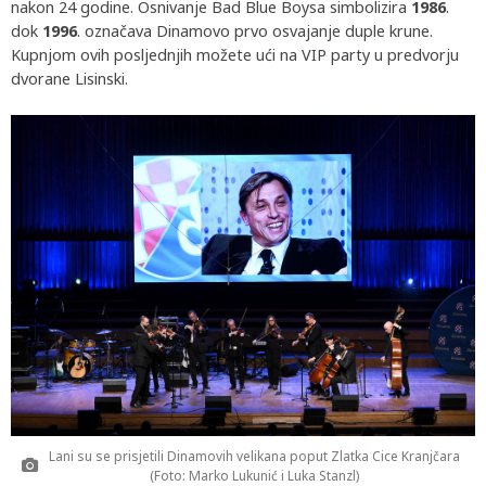
nakon 24 godine. Osnivanje Bad Blue Boysa simbolizira
1986
.
dok
1996
. označava Dinamovo prvo osvajanje duple krune.
Kupnjom ovih posljednjih možete ući na VIP party u predvorju
dvorane Lisinski.
Lani su se prisjetili Dinamovih velikana poput Zlatka Cice Kranjčara
(Foto: Marko Lukunić i Luka Stanzl)