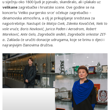
u siječnju oko 1800 ljudi je pjevalo, skandiralo, ali i plakalo uz
velikane
zagrebačke i hrvatske scene. Ove godine se na
koncertu ‘Veliko purgersko srce’ očekuje zagrebačko –
dinamovska atmosfera, a cilj je prikupljanje sredstava za
najpotrebitije. Nastupit će
Matija Cvek, Zdenka Kovačiček, Neki to
vole vruće, Boris Novković, Jurica Pađen i Aerodrom, Robert
Mareković, Ante Gelo, Zagrebački anđeli, Zagrebački orkestar ZET-
a
.. Zaklada će uručiti donacije udrugama, koje se brinu o djeci i
najranjivijim članovima društva.