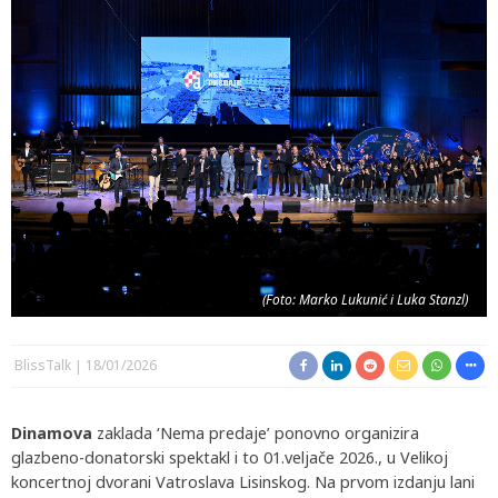
(Foto: Marko Lukunić i Luka Stanzl)
BlissTalk
18/01/2026
Dinamova
zaklada ‘Nema predaje’ ponovno organizira
glazbeno-donatorski spektakl i to 01.veljače 2026., u Velikoj
koncertnoj dvorani Vatroslava Lisinskog. Na prvom izdanju lani