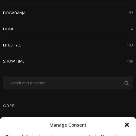
DOGAĐANJA
87
HOME
4
LIFESTYLE
103
SHOWTIME
109
GDPR
Politika Privatnosti EU
Manage Consent
Politika O Kolačićima