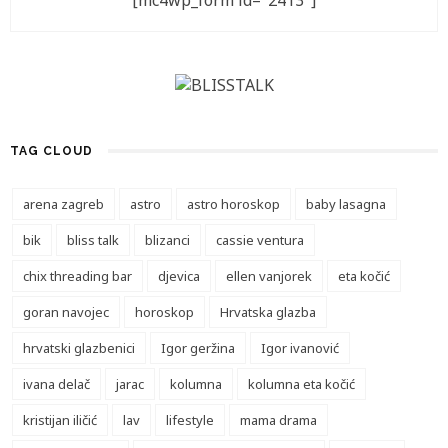
[mc4wp_form id="2413"]
TAG CLOUD
arena zagreb
astro
astro horoskop
baby lasagna
bik
bliss talk
blizanci
cassie ventura
chix threading bar
djevica
ellen vanjorek
eta kočić
goran navojec
horoskop
Hrvatska glazba
hrvatski glazbenici
Igor geržina
Igor ivanović
ivana delač
jarac
kolumna
kolumna eta kočić
kristijan iličić
lav
lifestyle
mama drama