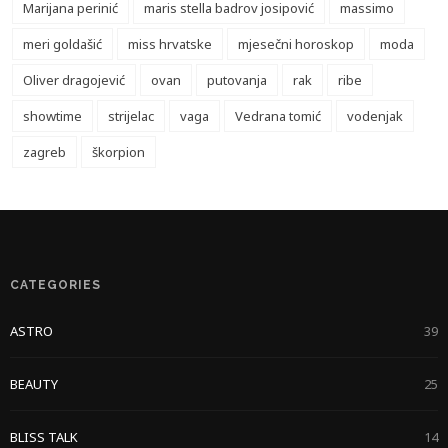
Marijana perinić
maris stella badrov josipović
massimo
meri goldašić
miss hrvatske
mjesečni horoskop
moda
Oliver dragojević
ovan
putovanja
rak
ribe
showtime
strijelac
vaga
Vedrana tomić
vodenjak
zagreb
škorpion
CATEGORIES
ASTRO
39
BEAUTY
25
BLISS TALK
14