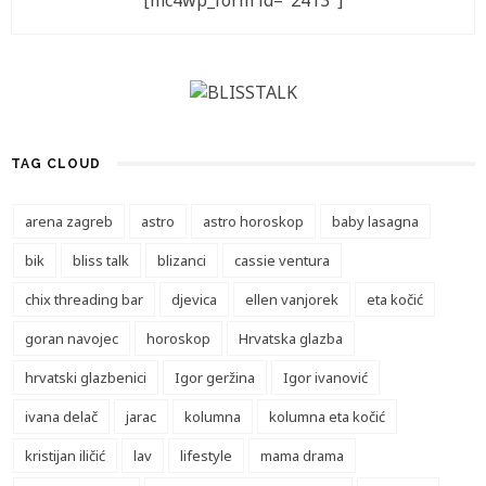
[mc4wp_form id="2413"]
TAG CLOUD
arena zagreb
astro
astro horoskop
baby lasagna
bik
bliss talk
blizanci
cassie ventura
chix threading bar
djevica
ellen vanjorek
eta kočić
goran navojec
horoskop
Hrvatska glazba
hrvatski glazbenici
Igor geržina
Igor ivanović
ivana delač
jarac
kolumna
kolumna eta kočić
kristijan iličić
lav
lifestyle
mama drama