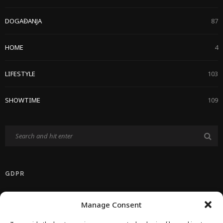
DOGAĐANJA
87
HOME
4
LIFESTYLE
103
SHOWTIME
109
GDPR
Politika Privatnosti EU
Manage Consent
Politika O Kolačićima