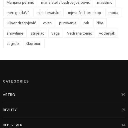
Marijana perinić
maris stella badrov josipović
massimo
meri goldašić
miss hrvatske
mjesečni horoskop
moda
Oliver dragojević
ovan
putovanja
rak
ribe
showtime
strijelac
vaga
Vedrana tomić
vodenjak
zagreb
škorpion
CATEGORIES
ASTRO
39
BEAUTY
25
BLISS TALK
14