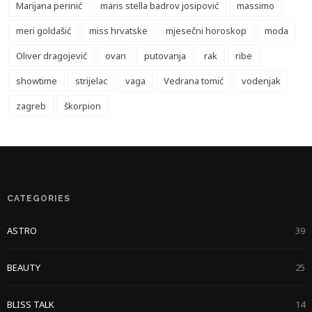
Marijana perinić
maris stella badrov josipović
massimo
meri goldašić
miss hrvatske
mjesečni horoskop
moda
Oliver dragojević
ovan
putovanja
rak
ribe
showtime
strijelac
vaga
Vedrana tomić
vodenjak
zagreb
škorpion
CATEGORIES
ASTRO
39
BEAUTY
25
BLISS TALK
14