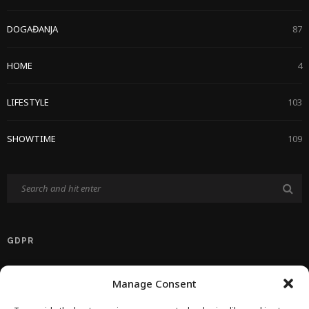
DOGAĐANJA
87
HOME
4
LIFESTYLE
103
SHOWTIME
109
GDPR
Politika Privatnosti EU
Manage Consent
Politika O Kolačićima