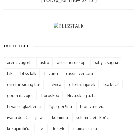
[mc4wp_form id="2413"]
TAG CLOUD
arena zagreb
astro
astro horoskop
baby lasagna
bik
bliss talk
blizanci
cassie ventura
chix threading bar
djevica
ellen vanjorek
eta kočić
goran navojec
horoskop
Hrvatska glazba
hrvatski glazbenici
Igor geržina
Igor ivanović
ivana delač
jarac
kolumna
kolumna eta kočić
kristijan iličić
lav
lifestyle
mama drama