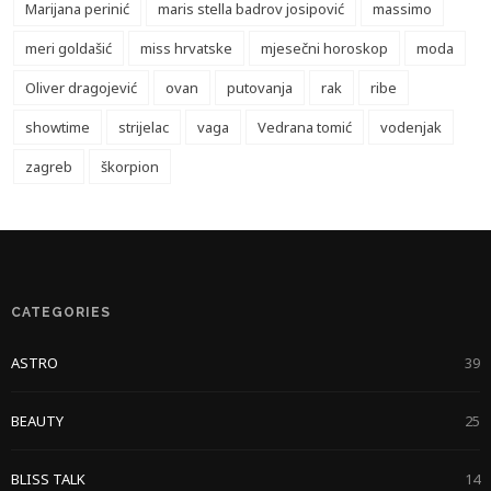
Marijana perinić
maris stella badrov josipović
massimo
meri goldašić
miss hrvatske
mjesečni horoskop
moda
Oliver dragojević
ovan
putovanja
rak
ribe
showtime
strijelac
vaga
Vedrana tomić
vodenjak
zagreb
škorpion
CATEGORIES
ASTRO
39
BEAUTY
25
BLISS TALK
14