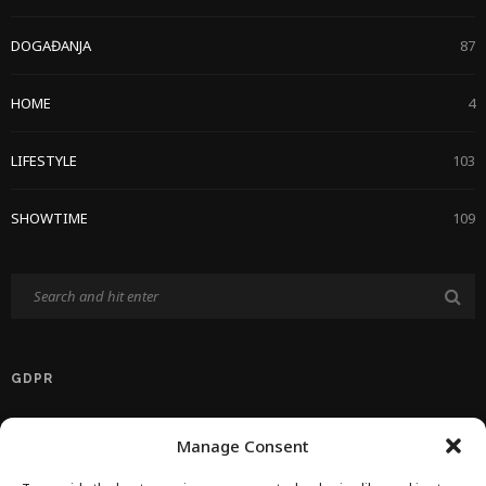
DOGAĐANJA
87
HOME
4
LIFESTYLE
103
SHOWTIME
109
GDPR
Politika Privatnosti EU
Manage Consent
Politika O Kolačićima