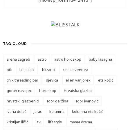
[mc4wp_form id="2413"]
TAG CLOUD
arena zagreb
astro
astro horoskop
baby lasagna
bik
bliss talk
blizanci
cassie ventura
chix threading bar
djevica
ellen vanjorek
eta kočić
goran navojec
horoskop
Hrvatska glazba
hrvatski glazbenici
Igor geržina
Igor ivanović
ivana delač
jarac
kolumna
kolumna eta kočić
kristijan iličić
lav
lifestyle
mama drama