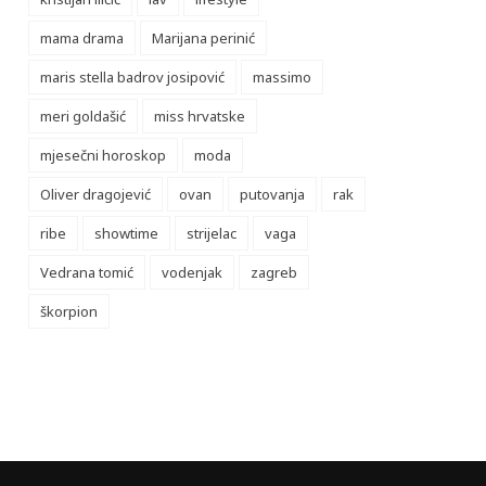
mama drama
Marijana perinić
maris stella badrov josipović
massimo
meri goldašić
miss hrvatske
mjesečni horoskop
moda
Oliver dragojević
ovan
putovanja
rak
ribe
showtime
strijelac
vaga
Vedrana tomić
vodenjak
zagreb
škorpion