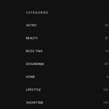
CATEGORIES
ASTRO
39
BEAUTY
25
BLISS TALK
14
DOGAĐANJA
87
HOME
4
LIFESTYLE
103
SHOWTIME
109