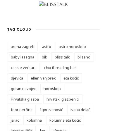
TAG CLOUD
arena zagreb
astro
astro horoskop
baby lasagna
bik
bliss talk
blizanci
cassie ventura
chix threading bar
djevica
ellen vanjorek
eta kočić
goran navojec
horoskop
Hrvatska glazba
hrvatski glazbenici
Igor geržina
Igor ivanović
ivana delač
jarac
kolumna
kolumna eta kočić
kristijan iličić
lav
lifestyle