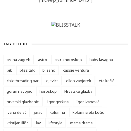
[mc4wp_form id="2413"]
TAG CLOUD
arena zagreb
astro
astro horoskop
baby lasagna
bik
bliss talk
blizanci
cassie ventura
chix threading bar
djevica
ellen vanjorek
eta kočić
goran navojec
horoskop
Hrvatska glazba
hrvatski glazbenici
Igor geržina
Igor ivanović
ivana delač
jarac
kolumna
kolumna eta kočić
kristijan iličić
lav
lifestyle
mama drama