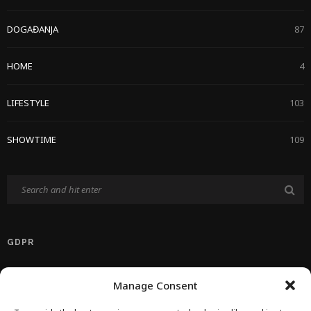
DOGAĐANJA
87
HOME
4
LIFESTYLE
103
SHOWTIME
109
GDPR
Politika Privatnosti EU
Manage Consent
Politika O Kolačićima