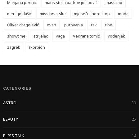
Marijana perinić
maris stella badrov josipović
massimo
meri goldašić
miss hrvatske
mjesečni horoskop
moda
Oliver dragojević
ovan
putovanja
rak
ribe
showtime
strijelac
vaga
Vedrana tomić
vodenjak
zagreb
škorpion
CATEGORIES
ASTRO
39
BEAUTY
25
BLISS TALK
14