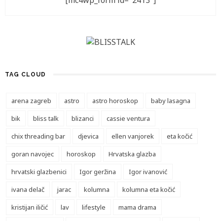
[mc4wp_form id="2413"]
TAG CLOUD
arena zagreb
astro
astro horoskop
baby lasagna
bik
bliss talk
blizanci
cassie ventura
chix threading bar
djevica
ellen vanjorek
eta kočić
goran navojec
horoskop
Hrvatska glazba
hrvatski glazbenici
Igor geržina
Igor ivanović
ivana delač
jarac
kolumna
kolumna eta kočić
kristijan iličić
lav
lifestyle
mama drama