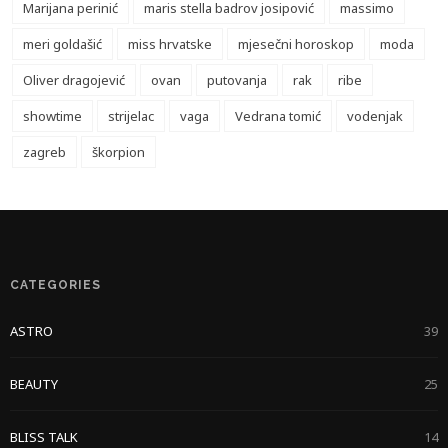
Marijana perinić
maris stella badrov josipović
massimo
meri goldašić
miss hrvatske
mjesečni horoskop
moda
Oliver dragojević
ovan
putovanja
rak
ribe
showtime
strijelac
vaga
Vedrana tomić
vodenjak
zagreb
škorpion
CATEGORIES
ASTRO
39
BEAUTY
25
BLISS TALK
14