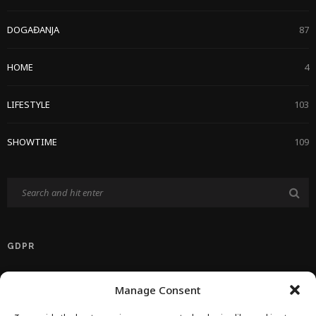
DOGAĐANJA
87
HOME
4
LIFESTYLE
103
SHOWTIME
109
GDPR
Politika Privatnosti EU
Manage Consent
Politika O Kolačićima