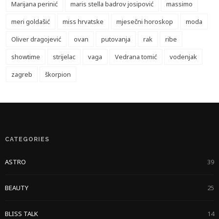
Marijana perinić
maris stella badrov josipović
massimo
meri goldašić
miss hrvatske
mjesečni horoskop
moda
Oliver dragojević
ovan
putovanja
rak
ribe
showtime
strijelac
vaga
Vedrana tomić
vodenjak
zagreb
škorpion
CATEGORIES
ASTRO
39
BEAUTY
25
BLISS TALK
14