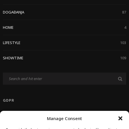
DOGAĐANJA
87
HOME
4
LIFESTYLE
103
SHOWTIME
109
GDPR
Politika Privatnosti EU
Manage Consent
Politika O Kolačićima