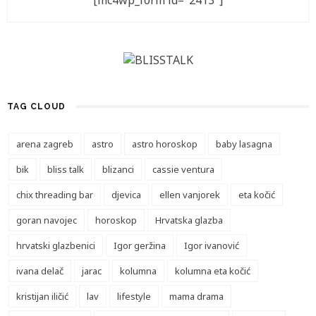
[mc4wp_form id="2413"]
TAG CLOUD
arena zagreb
astro
astro horoskop
baby lasagna
bik
bliss talk
blizanci
cassie ventura
chix threading bar
djevica
ellen vanjorek
eta kočić
goran navojec
horoskop
Hrvatska glazba
hrvatski glazbenici
Igor geržina
Igor ivanović
ivana delač
jarac
kolumna
kolumna eta kočić
kristijan iličić
lav
lifestyle
mama drama