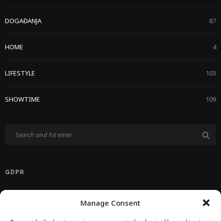
DOGAĐANJA
87
HOME
4
LIFESTYLE
103
SHOWTIME
109
GDPR
Politika Privatnosti EU
Manage Consent
Politika O Kolačićima