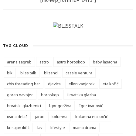
[mc4wp_form id="2413"]
TAG CLOUD
arena zagreb
astro
astro horoskop
baby lasagna
bik
bliss talk
blizanci
cassie ventura
chix threading bar
djevica
ellen vanjorek
eta kočić
goran navojec
horoskop
Hrvatska glazba
hrvatski glazbenici
Igor geržina
Igor ivanović
ivana delač
jarac
kolumna
kolumna eta kočić
kristijan iličić
lav
lifestyle
mama drama