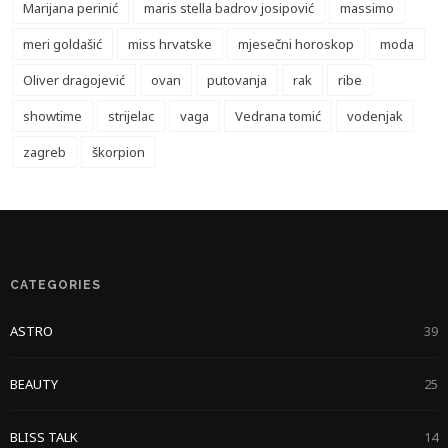
Marijana perinić
maris stella badrov josipović
massimo
meri goldašić
miss hrvatske
mjesečni horoskop
moda
Oliver dragojević
ovan
putovanja
rak
ribe
showtime
strijelac
vaga
Vedrana tomić
vodenjak
zagreb
škorpion
CATEGORIES
ASTRO
39
BEAUTY
25
BLISS TALK
14