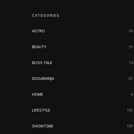
CATEGORIES
ASTRO
39
BEAUTY
25
BLISS TALK
14
DOGAĐANJA
87
HOME
4
LIFESTYLE
103
SHOWTIME
109