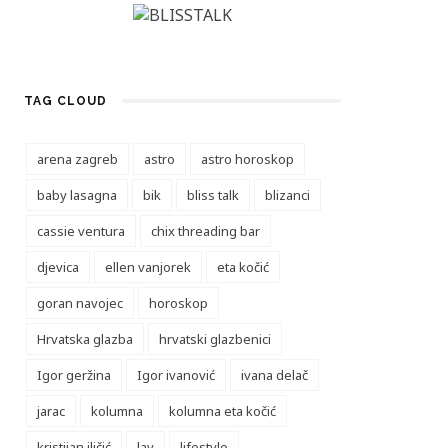
TAG CLOUD
arena zagreb
astro
astro horoskop
baby lasagna
bik
bliss talk
blizanci
cassie ventura
chix threading bar
djevica
ellen vanjorek
eta kočić
goran navojec
horoskop
Hrvatska glazba
hrvatski glazbenici
Igor geržina
Igor ivanović
ivana delač
jarac
kolumna
kolumna eta kočić
kristijan iličić
lav
lifestyle