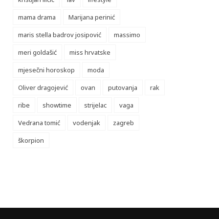
mama drama
Marijana perinić
maris stella badrov josipović
massimo
meri goldašić
miss hrvatske
mjesečni horoskop
moda
Oliver dragojević
ovan
putovanja
rak
ribe
showtime
strijelac
vaga
Vedrana tomić
vodenjak
zagreb
škorpion