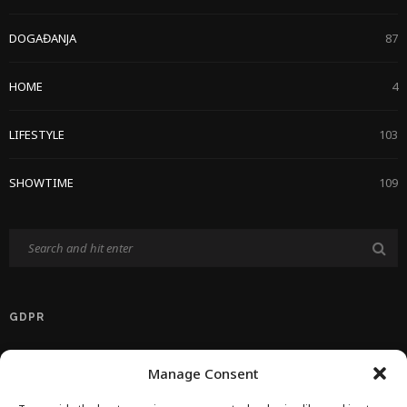
DOGAĐANJA
87
HOME
4
LIFESTYLE
103
SHOWTIME
109
GDPR
Politika Privatnosti EU
Manage Consent
Politika O Kolačićima