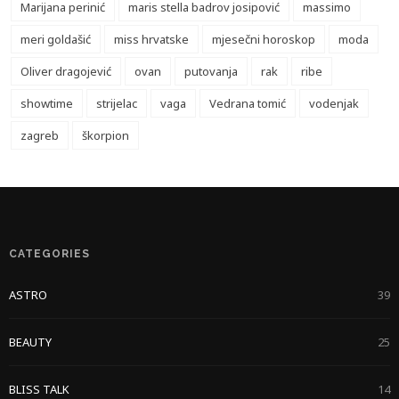
Marijana perinić
maris stella badrov josipović
massimo
meri goldašić
miss hrvatske
mjesečni horoskop
moda
Oliver dragojević
ovan
putovanja
rak
ribe
showtime
strijelac
vaga
Vedrana tomić
vodenjak
zagreb
škorpion
CATEGORIES
ASTRO
39
BEAUTY
25
BLISS TALK
14