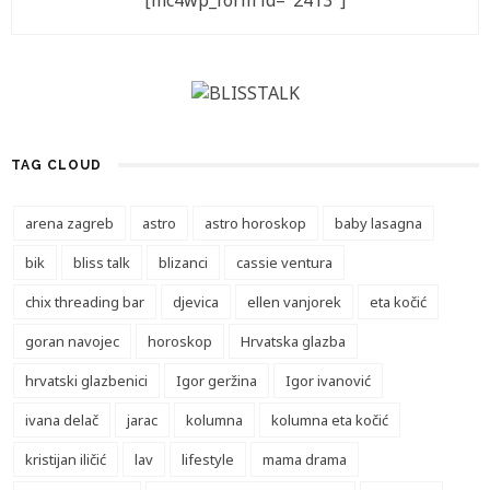
[mc4wp_form id="2413"]
TAG CLOUD
arena zagreb
astro
astro horoskop
baby lasagna
bik
bliss talk
blizanci
cassie ventura
chix threading bar
djevica
ellen vanjorek
eta kočić
goran navojec
horoskop
Hrvatska glazba
hrvatski glazbenici
Igor geržina
Igor ivanović
ivana delač
jarac
kolumna
kolumna eta kočić
kristijan iličić
lav
lifestyle
mama drama