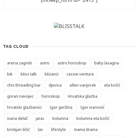
[mc4wp_form id="2413"]
TAG CLOUD
arena zagreb
astro
astro horoskop
baby lasagna
bik
bliss talk
blizanci
cassie ventura
chix threading bar
djevica
ellen vanjorek
eta kočić
goran navojec
horoskop
Hrvatska glazba
hrvatski glazbenici
Igor geržina
Igor ivanović
ivana delač
jarac
kolumna
kolumna eta kočić
kristijan iličić
lav
lifestyle
mama drama