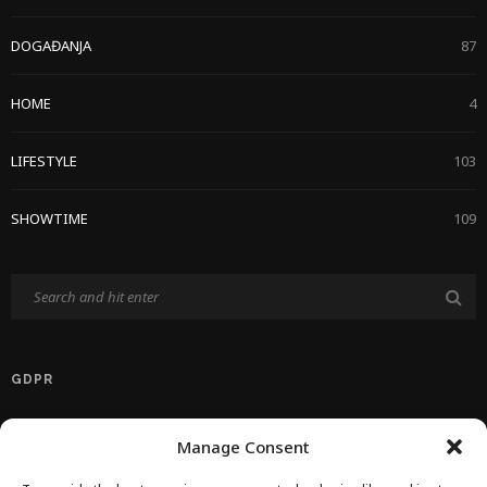
DOGAĐANJA
87
HOME
4
LIFESTYLE
103
SHOWTIME
109
GDPR
Politika Privatnosti EU
Manage Consent
Politika O Kolačićima