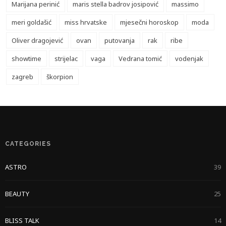
Marijana perinić
maris stella badrov josipović
massimo
meri goldašić
miss hrvatske
mjesečni horoskop
moda
Oliver dragojević
ovan
putovanja
rak
ribe
showtime
strijelac
vaga
Vedrana tomić
vodenjak
zagreb
škorpion
CATEGORIES
ASTRO
39
BEAUTY
25
BLISS TALK
14