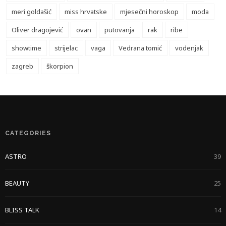
meri goldašić
miss hrvatske
mjesečni horoskop
moda
Oliver dragojević
ovan
putovanja
rak
ribe
showtime
strijelac
vaga
Vedrana tomić
vodenjak
zagreb
škorpion
CATEGORIES
ASTRO
39
BEAUTY
25
BLISS TALK
14