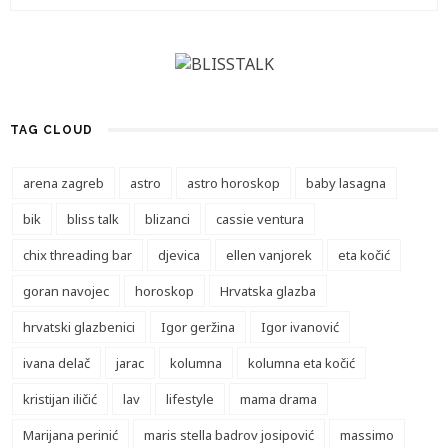
TAG CLOUD
arena zagreb
astro
astro horoskop
baby lasagna
bik
bliss talk
blizanci
cassie ventura
chix threading bar
djevica
ellen vanjorek
eta kočić
goran navojec
horoskop
Hrvatska glazba
hrvatski glazbenici
Igor geržina
Igor ivanović
ivana delač
jarac
kolumna
kolumna eta kočić
kristijan iličić
lav
lifestyle
mama drama
Marijana perinić
maris stella badrov josipović
massimo