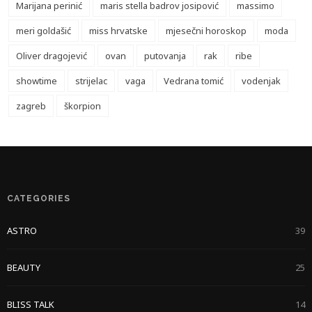
Marijana perinić
maris stella badrov josipović
massimo
meri goldašić
miss hrvatske
mjesečni horoskop
moda
Oliver dragojević
ovan
putovanja
rak
ribe
showtime
strijelac
vaga
Vedrana tomić
vodenjak
zagreb
škorpion
CATEGORIES
ASTRO
39
BEAUTY
25
BLISS TALK
14