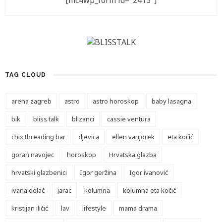
[mc4wp_form id="2413"]
TAG CLOUD
arena zagreb
astro
astro horoskop
baby lasagna
bik
bliss talk
blizanci
cassie ventura
chix threading bar
djevica
ellen vanjorek
eta kočić
goran navojec
horoskop
Hrvatska glazba
hrvatski glazbenici
Igor geržina
Igor ivanović
ivana delač
jarac
kolumna
kolumna eta kočić
kristijan iličić
lav
lifestyle
mama drama