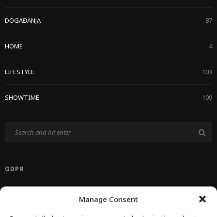
DOGAĐANJA
87
HOME
4
LIFESTYLE
103
SHOWTIME
109
GDPR
Politika Privatnosti EU
Manage Consent
Politika O Kolačićima