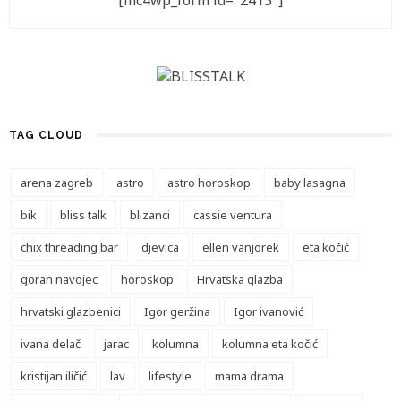
[mc4wp_form id="2413"]
TAG CLOUD
arena zagreb
astro
astro horoskop
baby lasagna
bik
bliss talk
blizanci
cassie ventura
chix threading bar
djevica
ellen vanjorek
eta kočić
goran navojec
horoskop
Hrvatska glazba
hrvatski glazbenici
Igor geržina
Igor ivanović
ivana delač
jarac
kolumna
kolumna eta kočić
kristijan iličić
lav
lifestyle
mama drama