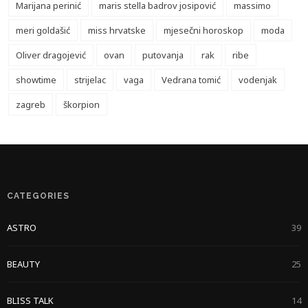
Marijana perinić
maris stella badrov josipović
massimo
meri goldašić
miss hrvatske
mjesečni horoskop
moda
Oliver dragojević
ovan
putovanja
rak
ribe
showtime
strijelac
vaga
Vedrana tomić
vodenjak
zagreb
škorpion
CATEGORIES
ASTRO
39
BEAUTY
25
BLISS TALK
14