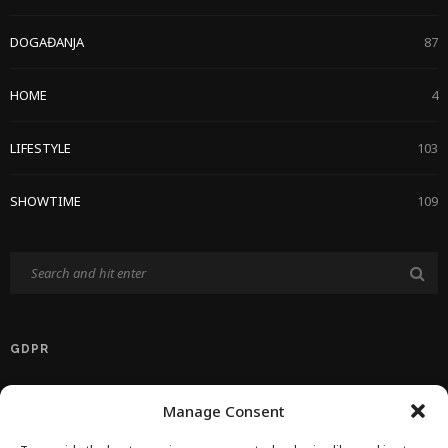
DOGAĐANJA
87
HOME
4
LIFESTYLE
103
SHOWTIME
109
GDPR
Politika Privatnosti EU
Manage Consent
Politika O Kolačićima