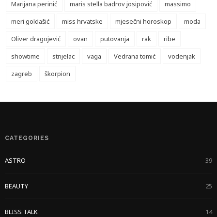
Marijana perinić
maris stella badrov josipović
massimo
meri goldašić
miss hrvatske
mjesečni horoskop
moda
Oliver dragojević
ovan
putovanja
rak
ribe
showtime
strijelac
vaga
Vedrana tomić
vodenjak
zagreb
škorpion
CATEGORIES
ASTRO
39
BEAUTY
25
BLISS TALK
14