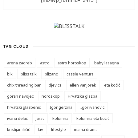
[mc4wp_form id="2413"]
TAG CLOUD
arena zagreb
astro
astro horoskop
baby lasagna
bik
bliss talk
blizanci
cassie ventura
chix threading bar
djevica
ellen vanjorek
eta kočić
goran navojec
horoskop
Hrvatska glazba
hrvatski glazbenici
Igor geržina
Igor ivanović
ivana delač
jarac
kolumna
kolumna eta kočić
kristijan iličić
lav
lifestyle
mama drama