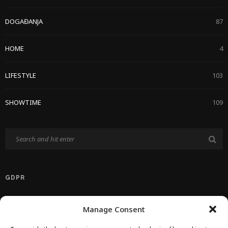
DOGAĐANJA
87
HOME
4
LIFESTYLE
103
SHOWTIME
109
GDPR
Politika Privatnosti EU
Manage Consent
Politika O Kolačićima