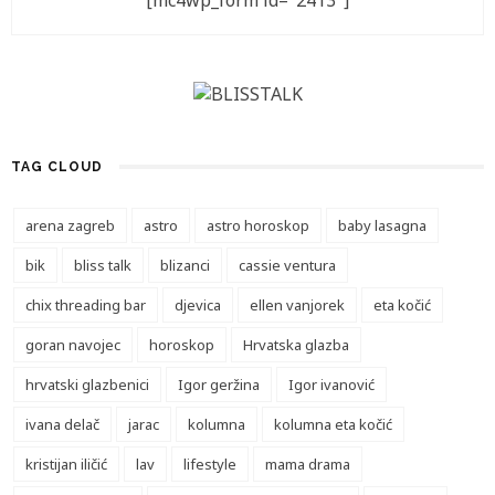
[mc4wp_form id="2413"]
TAG CLOUD
arena zagreb
astro
astro horoskop
baby lasagna
bik
bliss talk
blizanci
cassie ventura
chix threading bar
djevica
ellen vanjorek
eta kočić
goran navojec
horoskop
Hrvatska glazba
hrvatski glazbenici
Igor geržina
Igor ivanović
ivana delač
jarac
kolumna
kolumna eta kočić
kristijan iličić
lav
lifestyle
mama drama