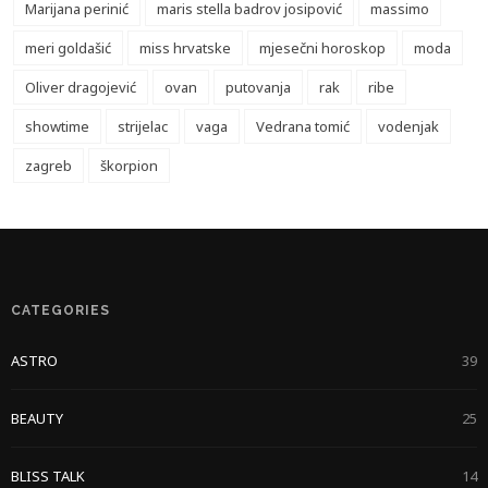
Marijana perinić
maris stella badrov josipović
massimo
meri goldašić
miss hrvatske
mjesečni horoskop
moda
Oliver dragojević
ovan
putovanja
rak
ribe
showtime
strijelac
vaga
Vedrana tomić
vodenjak
zagreb
škorpion
CATEGORIES
ASTRO
39
BEAUTY
25
BLISS TALK
14