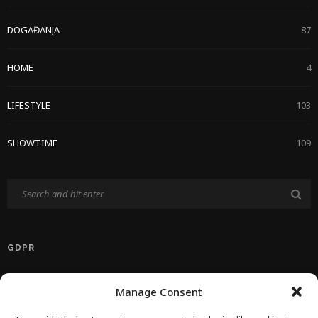
DOGAĐANJA
87
HOME
4
LIFESTYLE
103
SHOWTIME
109
GDPR
Politika Privatnosti EU
Manage Consent
Politika O Kolačićima